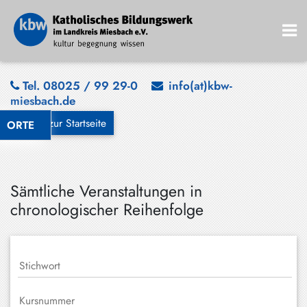
Bad
Tel. 08025 / 99 29-0
info(at)kbw-
miesbach.de
Wiessee
zurück zur Startseite
ORTE
Bayrischzell
Darching
Elbach
Sämtliche Veranstaltungen in
chronologischer Reihenfolge
Gmund
Großhartpenning
Hausham
Holzkirchen