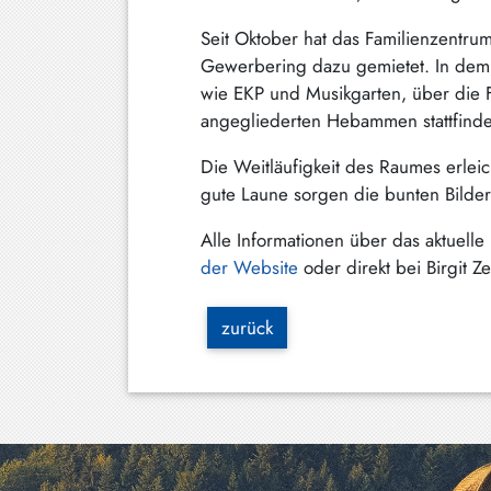
Schliersee
Seit Oktober hat das Familienzentr
Gewerbering dazu gemietet. In dem gr
Tegernsee
wie EKP und Musikgarten, über die
Warngau
angegliederten Hebammen stattfind
/
Wall
Die Weitläufigkeit des Raumes erle
gute Laune sorgen die bunten Bilder
Weyarn
Alle Informationen über das aktuel
der Website
oder direkt bei Birgit Ze
zurück