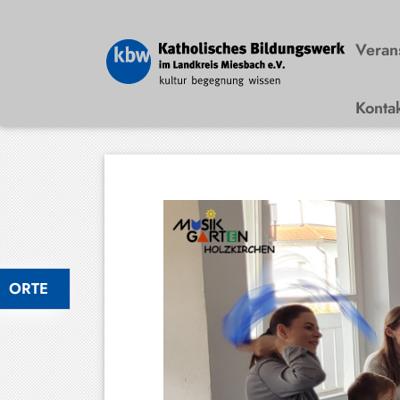
Veran
Konta
Bad
Wiessee
Bayrischzell
Darching
Elbach
Gmund
ORTE
Großhartpenning
Hausham
Holzkirchen