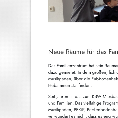
Hundham
Irschenberg
Kreuth
Leitzachtal
Miesbach
Neue Räume für das Fami
Neuhaus
Das Familienzentrum hat sein Raum
Niklasreuth
dazu gemietet. In dem großen, lichtd
Otterfing
Musikgarten, über die Fußbodenhei
Hebammen stattfinden.
Rottach-
Egern
Seit Jahren ist das zum KBW Miesbach
Schaftlach
und Familien. Das vielfältige Progr
/
Musikgarten, PEKiP, Beckenbodentra
Waakirchen
verwundert es nicht, dass es eng w