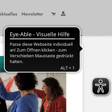
Aktuelles
Newsletter
Suche
/ 99 29-0
info(at)kbw-miesbach.de