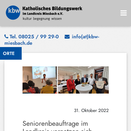
Bad
Tel. 08025 / 99 29-0
info(at)kbw-
miesbach.de
Wiessee
ORTE
Bayrischzell
Darching
Elbach
Gmund
Großhartpenning
31. Oktober 2022
Hausham
Seniorenbeauftrage im
Holzkirchen