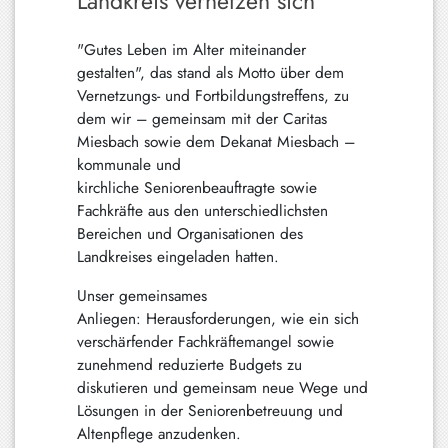
Landkreis vernetzen sich
Hundham
"Gutes Leben im Alter miteinander
Irschenberg
gestalten", das stand als Motto über dem
Kreuth
Vernetzungs- und Fortbildungstreffens, zu
dem wir – gemeinsam mit der Caritas
Leitzachtal
Miesbach sowie dem Dekanat Miesbach –
kommunale und
Miesbach
kirchliche Seniorenbeauftragte sowie
Neuhaus
Fachkräfte aus den unterschiedlichsten
Bereichen und Organisationen des
Niklasreuth
Landkreises eingeladen hatten.
Otterfing
Unser gemeinsames
Anliegen: Herausforderungen, wie ein sich
Rottach-
verschärfender
Fachkräftemangel sowie
Egern
zunehmend reduzierte Budgets zu
Schaftlach
diskutieren und gemeinsam neue Wege und
/
Lösungen in der Seniorenbetreuung und
Waakirchen
Altenpflege anzudenken.