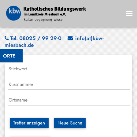
Bad
Tel. 08025 / 99 29-0
info(at)kbw-
miesbach.de
Wiessee
ORTE
Bayrischzell
Darching
Elbach
Gmund
Großhartpenning
Hausham
Treffer anzeigen
Neue Suche
Holzkirchen