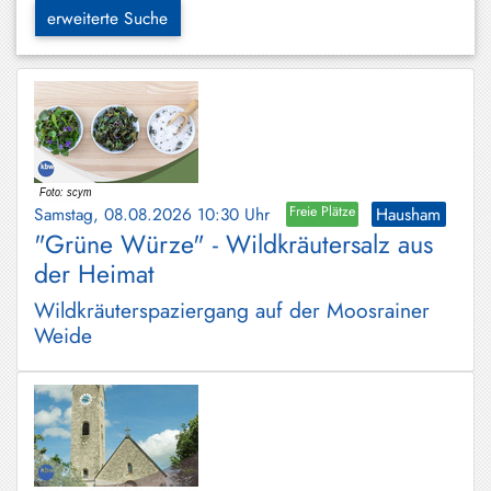
Hundham
erweiterte Suche
Irschenberg
Kreuth
Leitzachtal
Miesbach
Samstag, 08.08.2026 10:30 Uhr
Freie Plätze
Hausham
Neuhaus
"Grüne Würze" - Wildkräutersalz aus
der Heimat
Niklasreuth
Wildkräuterspaziergang auf der Moosrainer
Otterfing
Weide
Rottach-
Egern
Schaftlach
/
Waakirchen