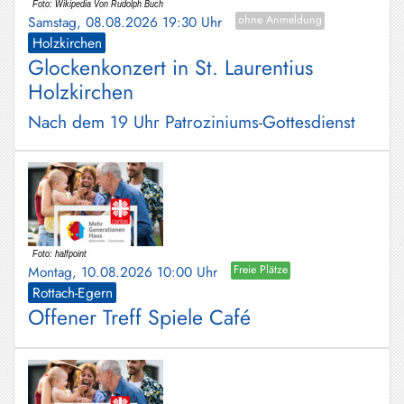
Schliersee
Samstag, 08.08.2026 19:30 Uhr
ohne Anmeldung
Holzkirchen
Tegernsee
Glockenkonzert in St. Laurentius
Holzkirchen
Warngau
/
Nach dem 19 Uhr Patroziniums-Gottesdienst
Wall
Weyarn
Montag, 10.08.2026 10:00 Uhr
Freie Plätze
Rottach-Egern
Offener Treff Spiele Café