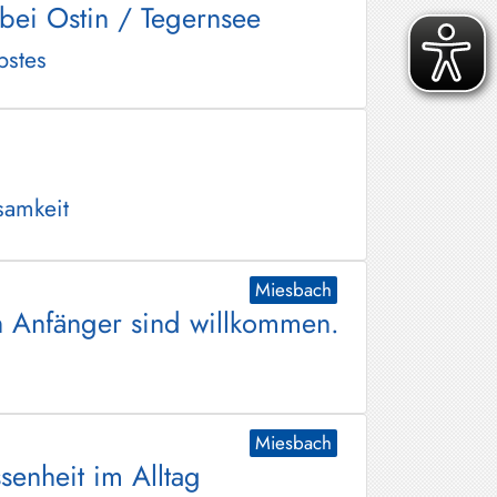
bei Ostin / Tegernsee
bstes
samkeit
Miesbach
h Anfänger sind willkommen.
Miesbach
senheit im Alltag