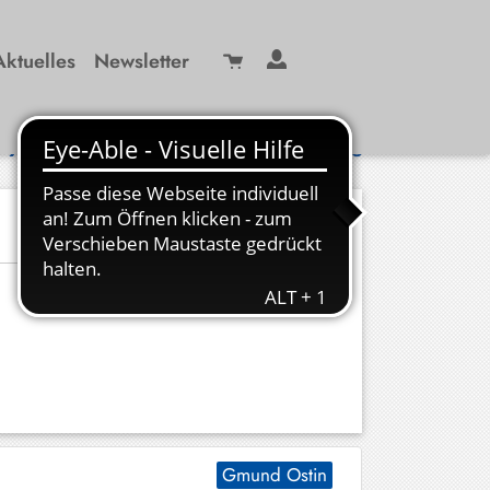
Aktuelles
Newsletter
Suche
/ 99 29-0
info(at)kbw-miesbach.de
Gmund Ostin