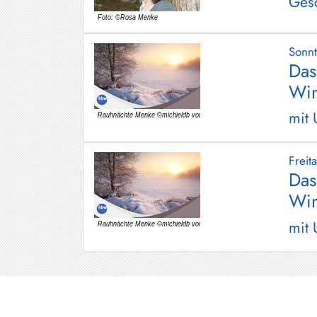
Ges
Sonn
Das
Win
mit 
Frei
Das
Win
mit 