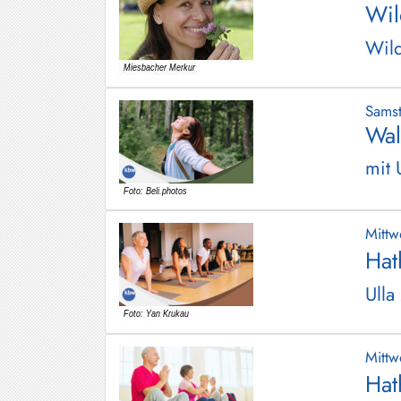
Wil
Hundham
Wild
Irschenberg
Kreuth
Sams
Leitzachtal
Wal
Miesbach
mit 
Neuhaus
Niklasreuth
Mitt
Hat
Otterfing
Ulla
Rottach-
Egern
Schaftlach
Mitt
/
Hat
Waakirchen