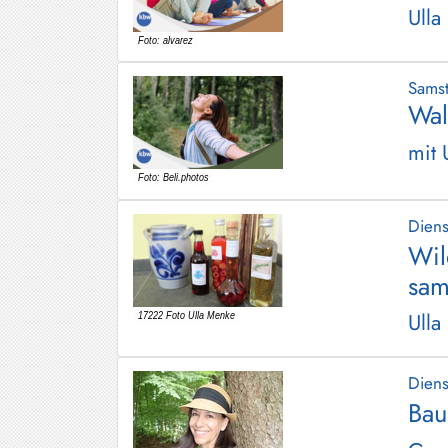
Ulla
Schliersee
Tegernsee
Sams
Warngau
Wal
/
mit 
Wall
Weyarn
Dien
Wil
sam
Ulla
Dien
Bau