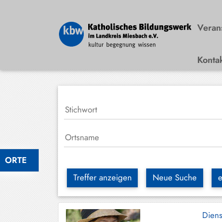
Veran
Konta
Bad
Wiessee
Bayrischzell
Darching
Elbach
Gmund
ORTE
Großhartpenning
Treffer anzeigen
Neue Suche
e
Hausham
Holzkirchen
Dien