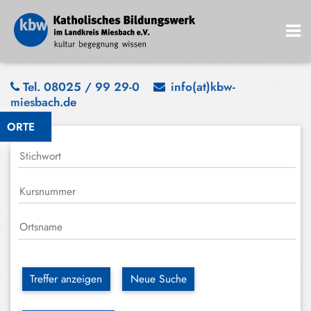
Bad
Tel. 08025 / 99 29-0
info(at)kbw-
miesbach.de
Wiessee
ORTE
Bayrischzell
Darching
Elbach
Gmund
Großhartpenning
Hausham
Treffer anzeigen
Neue Suche
Holzkirchen