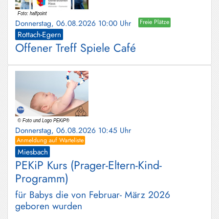
Schliersee
Donnerstag, 06.08.2026 10:00 Uhr
Freie Plätze
Tegernsee
Rottach-Egern
Offener Treff Spiele Café
Warngau
/
Wall
Weyarn
Donnerstag, 06.08.2026 10:45 Uhr
Anmeldung auf Warteliste
Miesbach
PEKiP Kurs (Prager-Eltern-Kind-
Programm)
für Babys die von Februar- März 2026
geboren wurden