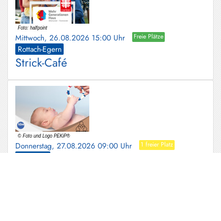
Mittwoch, 26.08.2026 15:00 Uhr
Freie Plätze
Rottach-Egern
Strick-Café
Donnerstag, 27.08.2026 09:00 Uhr
1 freier Platz
Miesbach
PEKiP Kurs (Prager-Eltern-Kind-
Programm)
für Babys die von Dez '25-Jan '26 geboren
wurden