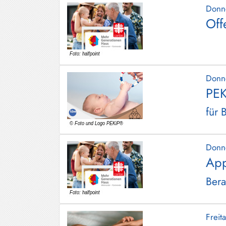
Donn
Off
Donn
PEK
für 
Donn
App
Bera
Frei