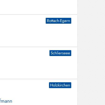
Rottach-Egern
Schlierseee
Holzkirchen
ofmann