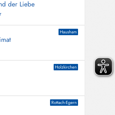
nd der Liebe
r
Hausham
imat
Holzkirchen
Rottach-Egern