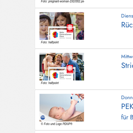
Dien
Rüc
Mitt
Str
Donn
PEK
für 