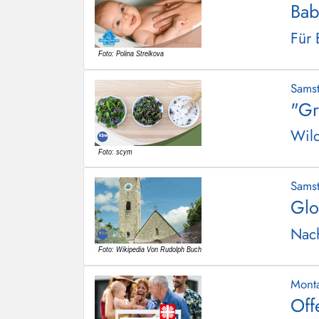
Bab
Hundham
Für 
Irschenberg
Kreuth
Sams
Leitzachtal
"Gr
Miesbach
Wild
Neuhaus
Niklasreuth
Sams
Glo
Otterfing
Nach
Rottach-
Egern
Schaftlach
Mont
/
Off
Waakirchen