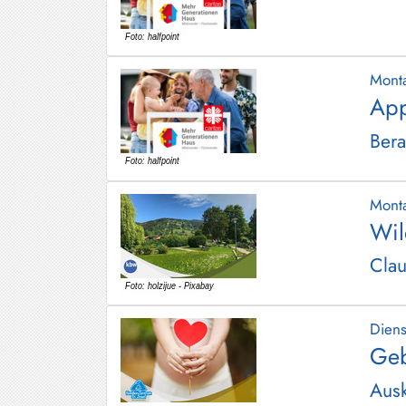
Schliersee
Tegernsee
Mont
Warngau
App
/
Wall
Bera
Weyarn
Mont
Wil
Clau
Dien
Geb
Ausk