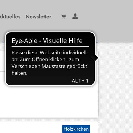
Aktuelles
Newsletter
Suche
/ 99 29-0
info(at)kbw-miesbach.de
Holzkirchen