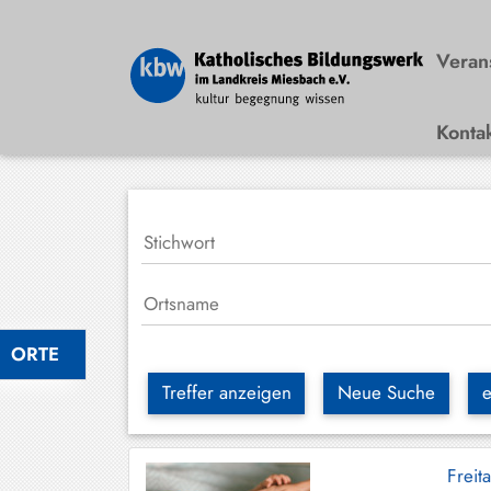
Veran
Konta
Bad
Wiessee
Bayrischzell
Darching
Elbach
Gmund
ORTE
Großhartpenning
Treffer anzeigen
Neue Suche
e
Hausham
Holzkirchen
Frei