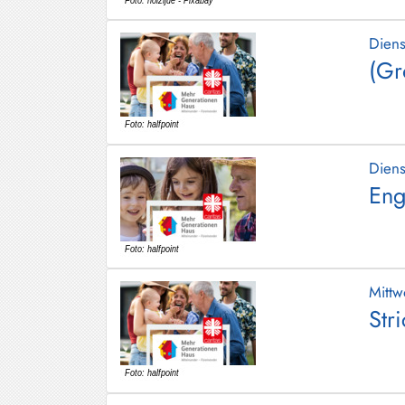
Dien
(Gr
Dien
Eng
Mitt
Str