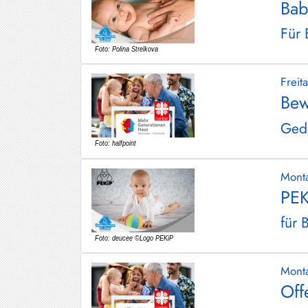
Bab
Für 
Frei
Bew
Gedä
Mont
PEK
für 
Mont
Off