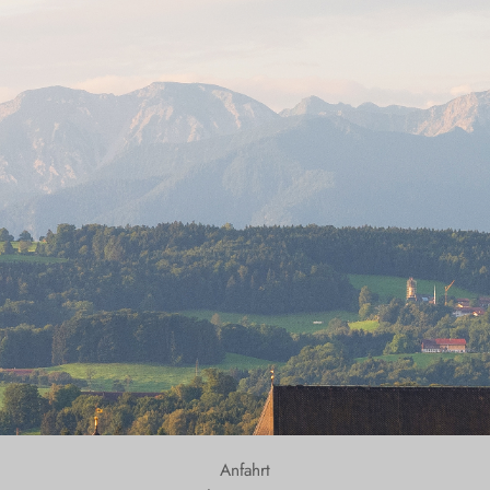
Hundham
Irschenberg
Kreuth
Leitzachtal
Miesbach
Neuhaus
Niklasreuth
Otterfing
Rottach-
Egern
Schaftlach
/
Anfahrt
Waakirchen