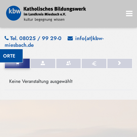
Bad
Tel. 08025 / 99 29-0
info(at)kbw-
miesbach.de
Wiessee
ORTE
Bayrischzell
Darching
Elbach
Keine Veranstaltung ausgewählt
Gmund
Großhartpenning
Hausham
Holzkirchen