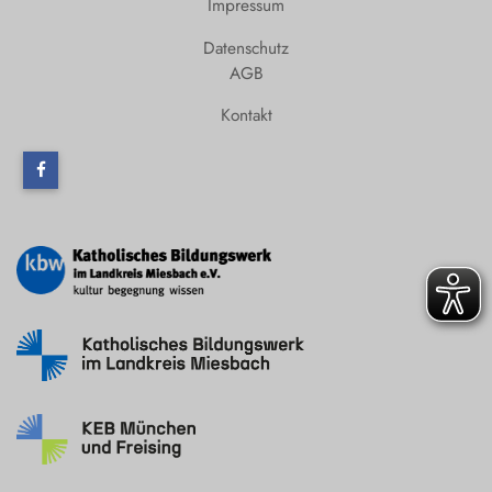
Impressum
Schliersee
Datenschutz
Tegernsee
AGB
Warngau
Kontakt
/
Wall
Weyarn