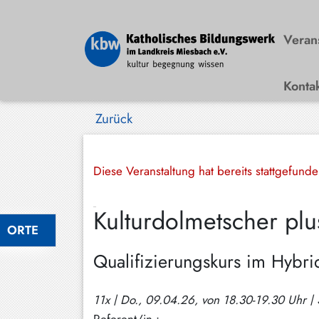
Veran
Konta
Bad
Wiessee
Zurück
Bayrischzell
Darching
Diese Veranstaltung hat bereits stattgefund
Elbach
Kulturdolmetscher plu
Gmund
ORTE
Großhartpenning
Qualifizierungskurs im Hybri
Hausham
Holzkirchen