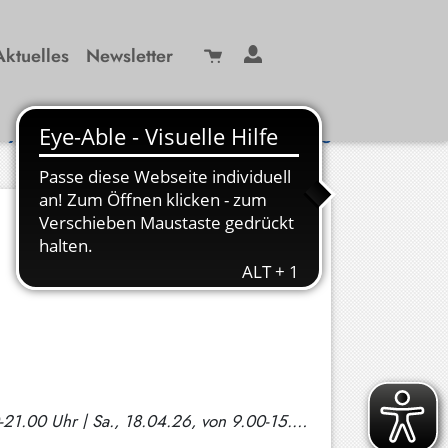
Aktuelles
Newsletter
Suche
/ 99 29-0
info(at)kbw-miesbach.de
11x | Do., 09.04.26, von 18.30-19.30 Uhr | Sa., 11.04.26, von 9.00-15.30 Uhr | Mo., 13.04.26, von 18.00-21.00 Uhr | Sa., 18.04.26, von 9.00-15.30 Uhr | Mo., 20.04.26, von 18.15-21.00 Uhr | Mo., 27.04.26, von 18.15-21.00 Uhr | Mi., 06.05.26, von 18.15-21.00 Uhr | Mo., 11.05.26, von 18.15-21.00 Uhr | Sa., 16.05.26, von 9.00-15.30 Uhr | Sa., 23.05.26, von 9.00-15.30 Uhr | Di., 09.06.26, von 18.30-20.30 Uhr