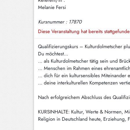
Referent/in :
Hundham
Melanie Fersi
Irschenberg
Kursnummer : 17870
Kreuth
Diese Veranstaltung hat bereits stattgefund
Leitzachtal
Qualifizierungskurs – Kulturdolmetscher plu
Miesbach
Du möchtest...
... als Kulturdolmetscher tätig sein und Br
Neuhaus
... Menschen im Rahmen eines ehrenamtlich
Niklasreuth
... dich für ein kultursensibles Miteinander 
... deine interkulturellen Kompetenzen vertie
Otterfing
Rottach-
Nach erfolgreichem Abschluss des Qualifizi
Egern
KURSINHALTE: Kultur, Werte & Normen, Migra
Schaftlach
Religion in Deutschland heute, Erziehung, F
/
Waakirchen