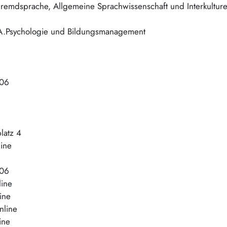
emdsprache, Allgemeine Sprachwissenschaft und Interkulturel
.Psychologie und Bildungsmanagement
106
latz 4
ine
106
line
ine
nline
ine