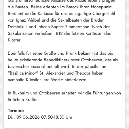
Ganz unterschiedliche Ansätze des Klosterlebens prägen
Schliersee
die Bauten. Beide erlebten im Barock ihren Höhepunkt.
Berühmt ist die Kartause für das einzigartige Chorgestühl
Tegernsee
von Ignaz Waibel und die Sakralbauten der Brüder
Dominikus und Johann Baptist Zimmermann. Nach der
Warngau
Säkularisation verließen 1812 die letzten Kartäuser das
/
Kloster.
Wall
Ebenfalls für seine Größe und Prunk bekannt ist das bis
Weyarn
heute existierende Benediktinerkloster Ottobeuren, das als
bayerischer Escorial betitelt wird. In der päpstlichen
"Basilica Minor" St. Alexander und Theodor haben
namhafte Künstler ihre Werke hinterlassen.
In Buxheim und Ottobeuren erhalten wir die Führungen von
örtlichen Kräften.
Termine
Di., 09.06.2026 07:50-18:30 Uhr