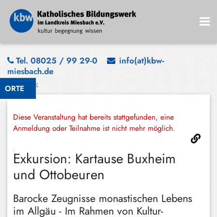
Bad
Tel. 08025 / 99 29-0
info(at)kbw-
miesbach.de
Wiessee
Zurück
ORTE
Bayrischzell
Darching
Diese Veranstaltung hat bereits stattgefunden, eine
Elbach
Anmeldung oder Teilnahme ist nicht mehr möglich.
Gmund
Exkursion: Kartause Buxheim
Großhartpenning
und Ottobeuren
Hausham
Barocke Zeugnisse monastischen Lebens
Holzkirchen
im Allgäu - Im Rahmen von Kultur-