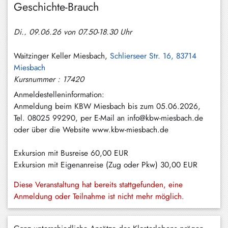
Geschichte-Brauch
Hundham
Irschenberg
Di., 09.06.26 von 07.50-18.30 Uhr
Kreuth
Waitzinger Keller Miesbach,
Schlierseer Str. 16, 83714
Leitzachtal
Miesbach
Kursnummer : 17420
Miesbach
Anmeldestelleninformation:
Neuhaus
Anmeldung beim KBW Miesbach bis zum 05.06.2026,
Tel. 08025 99290, per E-Mail an info@kbw-miesbach.de
Niklasreuth
oder über die Website www.kbw-miesbach.de
Otterfing
Exkursion mit Busreise
60,00 EUR
Rottach-
Exkursion mit Eigenanreise (Zug oder Pkw)
30,00 EUR
Egern
Diese Veranstaltung hat bereits stattgefunden, eine
Schaftlach
Anmeldung oder Teilnahme ist nicht mehr möglich.
/
Waakirchen