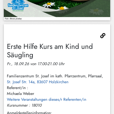
Hundham
Irschenberg
Kreuth
Leitzachtal
Miesbach
Erste Hilfe Kurs am Kind und
Neuhaus
Säugling
Niklasreuth
Fr., 18.09.26 von 17.00-21.00 Uhr
Otterfing
Familienzentrum St. Josef im kath. Pfarrzentrum, Pfarrsaal,
St. Josef Str. 14a, 83607 Holzkirchen
Rottach-
Referent/in :
Egern
Michaela Weber
Schaftlach
Weitere Veranstaltungen dieses/r Referenten/in
/
Kursnummer : 18010
Waakirchen
Anmeldestelleninformation: