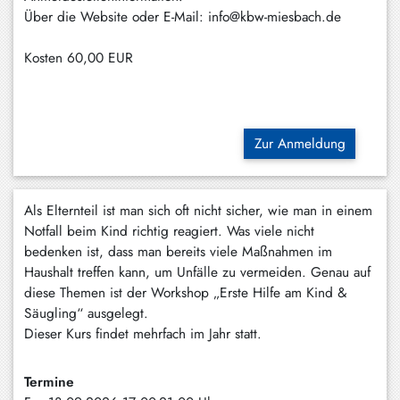
Über die Website oder E-Mail: info@kbw-miesbach.de
Schliersee
Tegernsee
Kosten
60,00 EUR
Warngau
/
Wall
Zur Anmeldung
Weyarn
Als Elternteil ist man sich oft nicht sicher, wie man in einem
Notfall beim Kind richtig reagiert. Was viele nicht
bedenken ist, dass man bereits viele Maßnahmen im
Haushalt treffen kann, um Unfälle zu vermeiden. Genau auf
diese Themen ist der Workshop „Erste Hilfe am Kind &
Säugling“ ausgelegt.
Dieser Kurs findet mehrfach im Jahr statt.
Termine