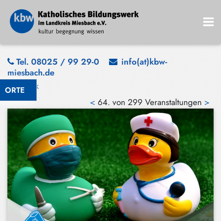
Bad
Tel. 08025 / 99 29-0
info(at)kbw-
miesbach.de
Wiessee
Zurück
ORTE
Bayrischzell
<
64. von 299 Veranstaltungen
>
Darching
Elbach
Gmund
Großhartpenning
Hausham
Holzkirchen