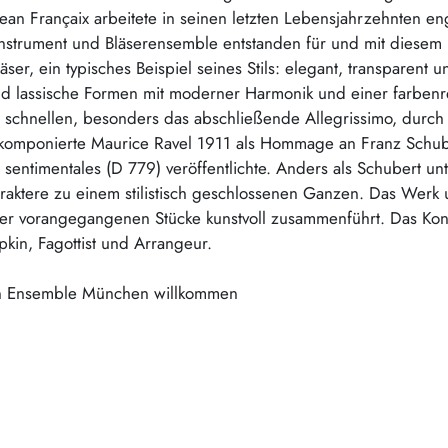
ean Françaix arbeitete in seinen letzten Lebensjahrzehnten e
strument und Bläserensemble entstanden für und mit diesem En
r, ein typisches Beispiel seines Stils: elegant, transparent und
 lassische Formen mit moderner Harmonik und einer farbenre
e schnellen, besonders das abschließende Allegrissimo, durch V
ier komponierte Maurice Ravel 1911 als Hommage an Franz Sch
 sentimentales (D 779) veröffentlichte. Anders als Schubert u
araktere zu einem stilistisch geschlossenen Ganzen. Das Werk
r vorangegangenen Stücke kunstvoll zusammenführt. Das Konze
in, Fagottist und Arrangeur.
ten Ensemble München willkommen