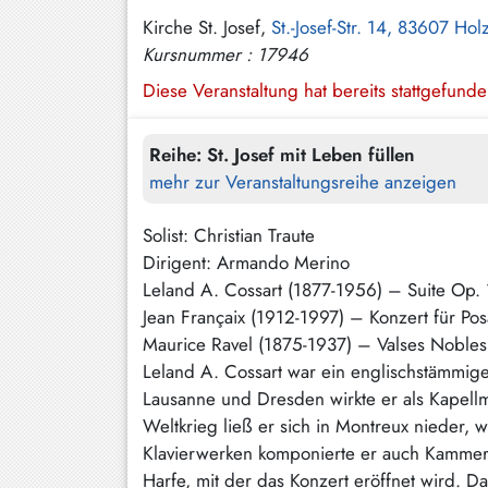
Hundham
Kirche St. Josef,
St.-Josef-Str. 14, 83607 Hol
Kursnummer : 17946
Irschenberg
Diese Veranstaltung hat bereits stattgefund
Kreuth
Leitzachtal
Reihe:
St. Josef mit Leben füllen
mehr zur Veranstaltungsreihe anzeigen
Miesbach
Neuhaus
Solist: Christian Traute
Dirigent: Armando Merino
Niklasreuth
Leland A. Cossart (1877-1956) – Suite Op. 
Otterfing
Jean Françaix (1912-1997) – Konzert für Po
Maurice Ravel (1875-1937) – Valses Nobles 
Rottach-
Leland A. Cossart war ein englischstämmige
Egern
Lausanne und Dresden wirkte er als Kapell
Schaftlach
Weltkrieg ließ er sich in Montreux nieder, 
/
Klavierwerken komponierte er auch Kammer-
Waakirchen
Harfe, mit der das Konzert eröffnet wird. D