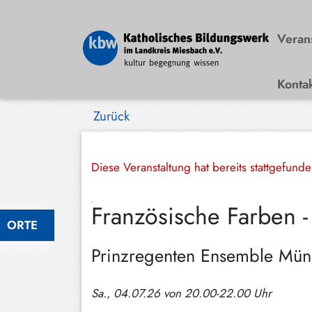
Veran
Konta
Bad
Wiessee
Zurück
Bayrischzell
Darching
Diese Veranstaltung hat bereits stattgefund
Elbach
Französische Farben -
Gmund
ORTE
Großhartpenning
Prinzregenten Ensemble Mü
Hausham
Sa., 04.07.26 von 20.00-22.00 Uhr
Holzkirchen