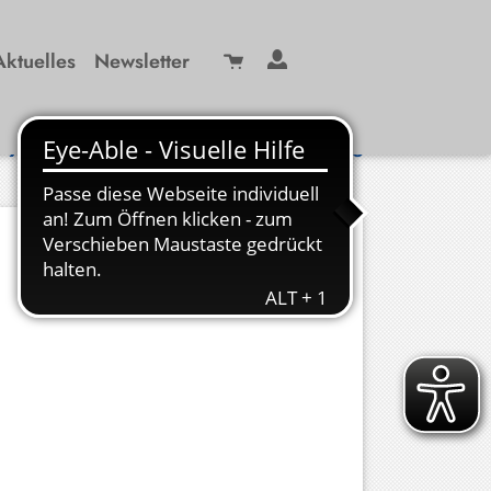
Aktuelles
Newsletter
Suche
/ 99 29-0
info(at)kbw-miesbach.de