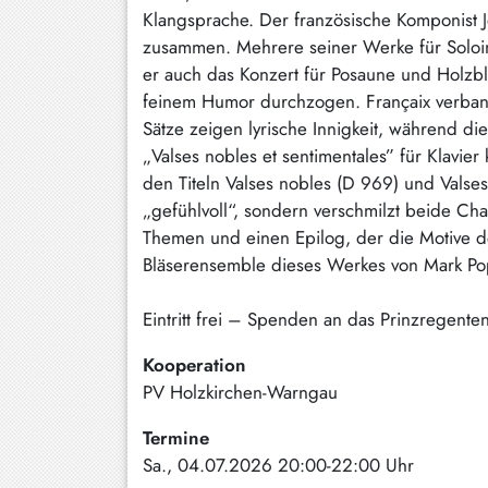
Klangsprache. Der französische Komponist J
Schliersee
zusammen. Mehrere seiner Werke für Soloin
Tegernsee
er auch das Konzert für Posaune und Holzbläse
feinem Humor durchzogen. Françaix verband
Warngau
Sätze zeigen lyrische Innigkeit, während di
/
„Valses nobles et sentimentales” für Klav
Wall
den Titeln Valses nobles (D 969) und Valses
Weyarn
„gefühlvoll“, sondern verschmilzt beide Ch
Themen und einen Epilog, der die Motive de
Bläserensemble dieses Werkes von Mark Popk
Eintritt frei – Spenden an das Prinzregen
Kooperation
PV Holzkirchen-Warngau
Termine
Sa., 04.07.2026 20:00-22:00 Uhr