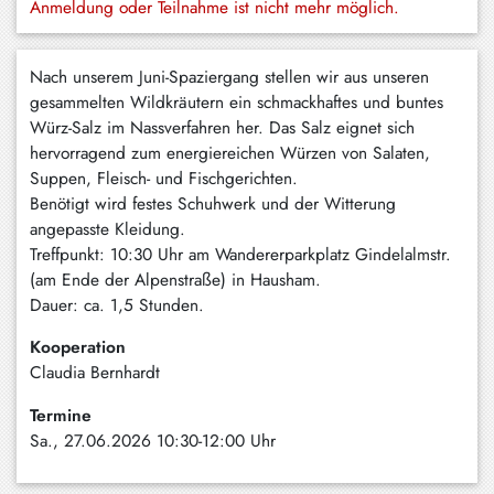
Anmeldung oder Teilnahme ist nicht mehr möglich.
Schliersee
Tegernsee
Nach unserem Juni-Spaziergang stellen wir aus unseren
gesammelten Wildkräutern ein schmackhaftes und buntes
Warngau
Würz-Salz im Nassverfahren her. Das Salz eignet sich
/
hervorragend zum energiereichen Würzen von Salaten,
Wall
Suppen, Fleisch- und Fischgerichten.
Benötigt wird festes Schuhwerk und der Witterung
Weyarn
angepasste Kleidung.
Treffpunkt: 10:30 Uhr am Wandererparkplatz Gindelalmstr.
(am Ende der Alpenstraße) in Hausham.
Dauer: ca. 1,5 Stunden.
Kooperation
Claudia Bernhardt
Termine
Sa., 27.06.2026 10:30-12:00 Uhr