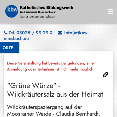
Bad
Tel. 08025 / 99 29-0
info(at)kbw-
miesbach.de
Wiessee
Zurück
ORTE
Bayrischzell
Darching
Diese Veranstaltung hat bereits stattgefunden, eine
Elbach
Anmeldung oder Teilnahme ist nicht mehr möglich.
Gmund
"Grüne Würze" -
Großhartpenning
Wildkräutersalz aus der Heimat
Hausham
Wildkräuterspaziergang auf der
Holzkirchen
Moosrainer Weide - Claudia Bernhardt,