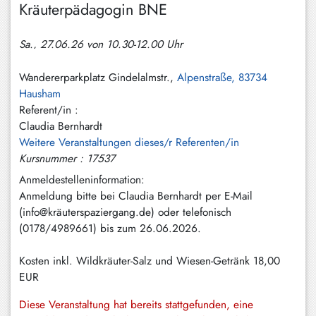
Kräuterpädagogin BNE
Hundham
Irschenberg
Sa., 27.06.26 von 10.30-12.00 Uhr
Kreuth
Wandererparkplatz Gindelalmstr.,
Alpenstraße, 83734
Leitzachtal
Hausham
Referent/in :
Miesbach
Claudia Bernhardt
Weitere Veranstaltungen dieses/r Referenten/in
Neuhaus
Kursnummer : 17537
Niklasreuth
Anmeldestelleninformation:
Anmeldung bitte bei Claudia Bernhardt per E-Mail
Otterfing
(info@kräuterspaziergang.de) oder telefonisch
Rottach-
(0178/4989661) bis zum 26.06.2026.
Egern
Kosten inkl. Wildkräuter-Salz und Wiesen-Getränk
18,00
Schaftlach
EUR
/
Waakirchen
Diese Veranstaltung hat bereits stattgefunden, eine