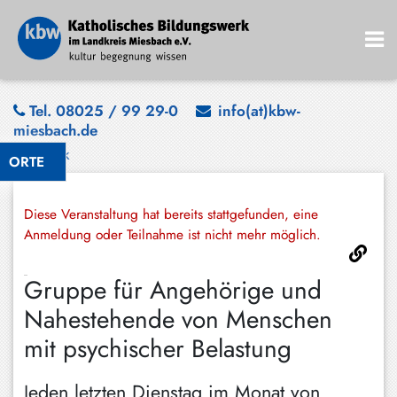
Bad
Tel. 08025 / 99 29-0
info(at)kbw-
miesbach.de
Wiessee
Zurück
ORTE
Bayrischzell
Darching
Diese Veranstaltung hat bereits stattgefunden, eine
Elbach
Anmeldung oder Teilnahme ist nicht mehr möglich.
Gmund
Gruppe für Angehörige und
Großhartpenning
Nahestehende von Menschen
Hausham
mit psychischer Belastung
Holzkirchen
Jeden letzten Dienstag im Monat von