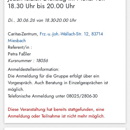
Hundham
18.30 Uhr bis 20.00 Uhr
Irschenberg
Di., 30.06.26 von 18.30-20.00 Uhr
Kreuth
Caritas-Zentrum,
Frz.-u.-Joh.-Wallach-Str. 12, 83714
Leitzachtal
Miesbach
Referent/in :
Miesbach
Petra Faßler
Neuhaus
Kursnummer : 18056
Anmeldestelleninformation:
Niklasreuth
Die Anmeldung für die Gruppe erfolgt über ein
Otterfing
Vorgespräch. Auch Beratung in Einzelgesprächen ist
möglich.
Rottach-
Telefonische Anmeldung unter 08025/2806-30
Egern
Diese Veranstaltung hat bereits stattgefunden, eine
Schaftlach
Anmeldung oder Teilnahme ist nicht mehr möglich.
/
Waakirchen