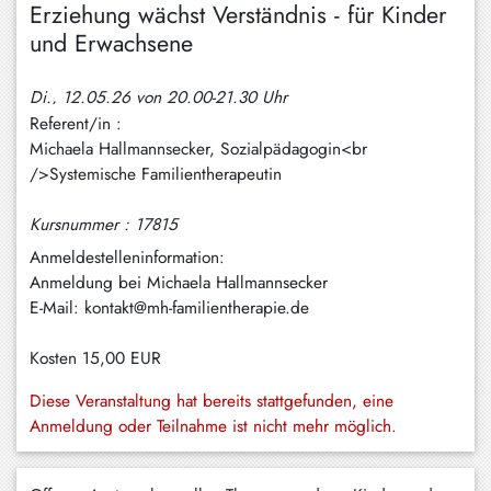
Erziehung wächst Verständnis - für Kinder
Hundham
und Erwachsene
Irschenberg
Di., 12.05.26 von 20.00-21.30 Uhr
Kreuth
Referent/in :
Leitzachtal
Michaela Hallmannsecker, Sozialpädagogin<br
/>Systemische Familientherapeutin
Miesbach
Kursnummer : 17815
Neuhaus
Anmeldestelleninformation:
Niklasreuth
Anmeldung bei Michaela Hallmannsecker
E-Mail: kontakt@mh-familientherapie.de
Otterfing
Rottach-
Kosten
15,00 EUR
Egern
Diese Veranstaltung hat bereits stattgefunden, eine
Schaftlach
Anmeldung oder Teilnahme ist nicht mehr möglich.
/
Waakirchen