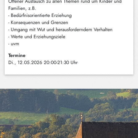
Offener Austausch zu allen Themen rund um Kinder und
Schliersee
Familien, z.B.
- Bedürfnisorientierte Erziehung
Tegernsee
- Konsequenzen und Grenzen
- Umgang mit Wut und herausforderndem Verhalten
Warngau
- Werte und Erziehungsziele
/
- uvm
Wall
Termine
Weyarn
Di., 12.05.2026 20:00-21:30 Uhr