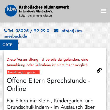
Bad
Tel. 08025 / 99 29-0
info(at)kbw-
miesbach.de
Wiessee
Zurück
ORTE
Bayrischzell
Darching
Diese Veranstaltung hat bereits stattgefunden, eine
Elbach
Anmeldung oder Teilnahme ist nicht mehr möglich.
Anmeldung ist gesperrt
Gmund
Offene Eltern Sprechstunde -
Großhartpenning
Online
Hausham
Für Eltern mit Klein-, Kindergarten- und
Holzkirchen
Grundschulkindern - Im Austausch über