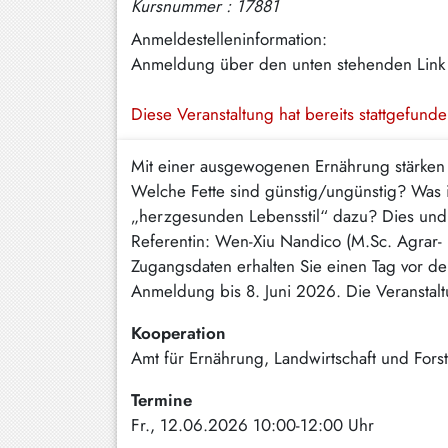
Kursnummer : 17881
Hundham
Anmeldestelleninformation:
Irschenberg
Anmeldung über den unten stehenden Link
Kreuth
Diese Veranstaltung hat bereits stattgefund
Leitzachtal
Mit einer ausgewogenen Ernährung stärken 
Miesbach
Welche Fette sind günstig/ungünstig? Was i
Neuhaus
„herzgesunden Lebensstil“ dazu? Dies und 
Referentin: Wen-Xiu Nandico (M.Sc. Agrar-
Niklasreuth
Zugangsdaten erhalten Sie einen Tag vor de
Otterfing
Anmeldung bis 8. Juni 2026. Die Veranstaltu
Rottach-
Kooperation
Egern
Amt für Ernährung, Landwirtschaft und Fors
Schaftlach
Termine
/
Fr., 12.06.2026 10:00-12:00 Uhr
Waakirchen