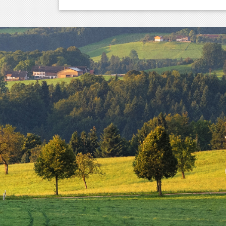
Schliersee
Tegernsee
Warngau
/
Wall
Weyarn