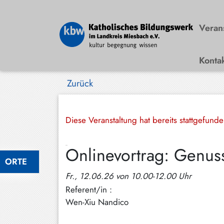
Veran
Konta
Bad
Wiessee
Zurück
Bayrischzell
Darching
Diese Veranstaltung hat bereits stattgefund
Elbach
Onlinevortrag: Genuss
Gmund
ORTE
Großhartpenning
Fr., 12.06.26 von 10.00-12.00 Uhr
Referent/in :
Hausham
Wen-Xiu Nandico
Holzkirchen