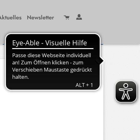
Aktuelles
Newsletter
Suche
/ 99 29-0
info(at)kbw-miesbach.de