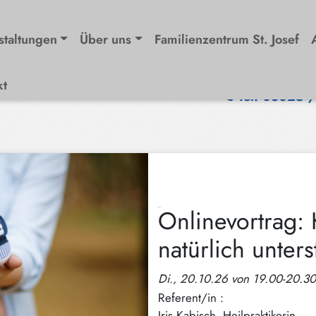
staltungen
Über uns
Familienzentrum St. Josef
kt
Tel. 08025 
Onlinevortrag:
natürlich unters
Di., 20.10.26 von 19.00-20.3
Referent/in :
Iris Kabisch, Heilpraktikerin