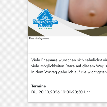
Hundham
Irschenberg
Kreuth
Leitzachtal
Miesbach
Neuhaus
Niklasreuth
Viele Ehepaare wünschen sich sehnlichst ein
viele Möglichkeiten Paare auf diesem Weg z
Otterfing
In dem Vortrag gehe ich auf die wichtigste
Rottach-
Egern
Termine
Di., 20.10.2026 19:00-20:30 Uhr
Schaftlach
/
Waakirchen