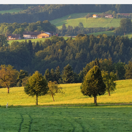
Schliersee
Tegernsee
Warngau
/
Wall
Weyarn