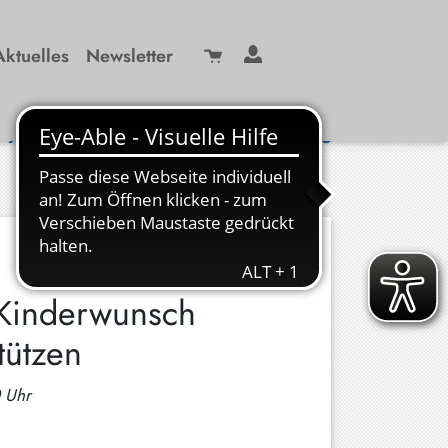
Aktuelles
Newsletter
Suche
/ 99 29-0
info(at)kbw-miesbach.de
<
160. von 299 Veranstaltungen
>
 Kinderwunsch
tützen
0 Uhr