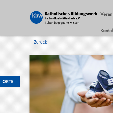
Veran
Konta
Bad
Wiessee
Zurück
Bayrischzell
Darching
Elbach
Gmund
ORTE
Großhartpenning
Hausham
Holzkirchen