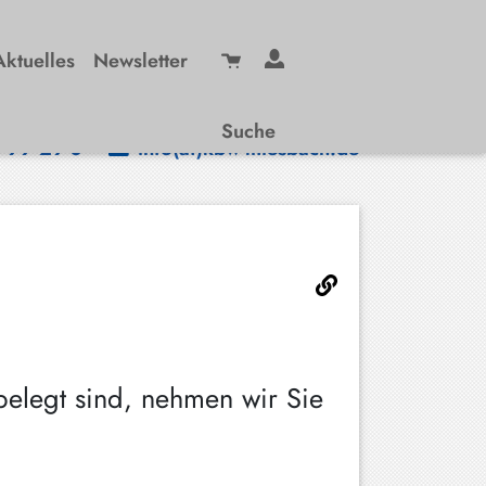
Aktuelles
Newsletter
Suche
/ 99 29-0
info(at)kbw-miesbach.de
belegt sind, nehmen wir Sie