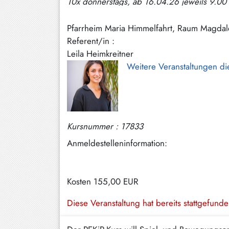
10x donnerstags, ab 16.04.26 jeweils 9.00
Hundham
Irschenberg
Pfarrheim Maria Himmelfahrt, Raum Magda
Referent/in :
Kreuth
Leila Heimkreitner
Weitere Veranstaltungen di
Leitzachtal
Miesbach
Neuhaus
Kursnummer : 17833
Niklasreuth
Anmeldestelleninformation:
Otterfing
Rottach-
Egern
Kosten
155,00 EUR
Schaftlach
Diese Veranstaltung hat bereits stattgefund
/
Waakirchen