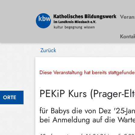
Veran
Konta
Bad
Wiessee
Zurück
Bayrischzell
Darching
Diese Veranstaltung hat bereits stattgefund
Elbach
PEKiP Kurs (Prager-El
Gmund
ORTE
Großhartpenning
für Babys die von Dez '25-Ja
Hausham
bei Anmeldung auf die Warte
Holzkirchen