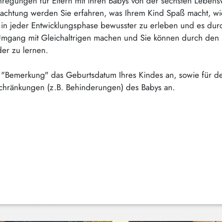
regungen für Eltern mit ihren Babys von der sechsten Lebens
bachtung werden Sie erfahren, was Ihrem Kind Spaß macht, wie
d in jeder Entwicklungsphase bewusster zu erleben und es d
Umgang mit Gleichaltrigen machen und Sie können durch den 
er zu lernen.
 "Bemerkung" das Geburtsdatum Ihres Kindes an, sowie für d
schränkungen (z.B. Behinderungen) des Babys an.