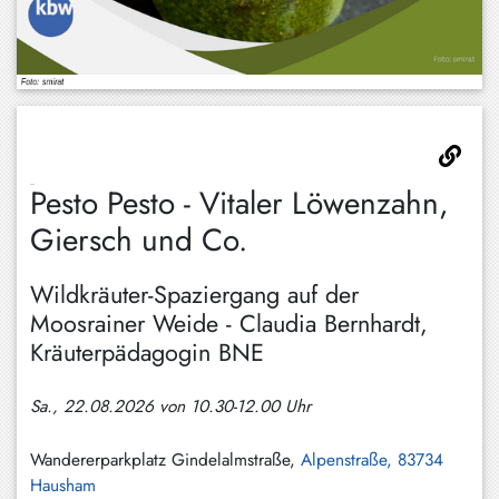
Hundham
Irschenberg
Kreuth
Leitzachtal
Miesbach
Pesto Pesto - Vitaler Löwenzahn,
Neuhaus
Giersch und Co.
Niklasreuth
Wildkräuter-Spaziergang auf der
Otterfing
Moosrainer Weide - Claudia Bernhardt,
Kräuterpädagogin BNE
Rottach-
Egern
Sa., 22.08.2026 von 10.30-12.00 Uhr
Schaftlach
/
Wandererparkplatz Gindelalmstraße,
Alpenstraße, 83734
Waakirchen
Hausham