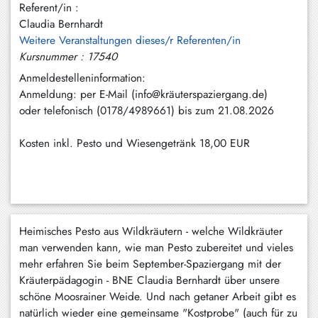
Referent/in :
Schliersee
Claudia Bernhardt
Weitere Veranstaltungen dieses/r Referenten/in
Tegernsee
Kursnummer : 17540
Warngau
Anmeldestelleninformation:
/
Anmeldung: per E-Mail (info@kräuterspaziergang.de)
Wall
oder telefonisch (0178/4989661) bis zum 21.08.2026
Weyarn
Kosten inkl. Pesto und Wiesengetränk
18,00 EUR
Heimisches Pesto aus Wildkräutern - welche Wildkräuter
man verwenden kann, wie man Pesto zubereitet und vieles
mehr erfahren Sie beim September-Spaziergang mit der
Kräuterpädagogin - BNE Claudia Bernhardt über unsere
schöne Moosrainer Weide. Und nach getaner Arbeit gibt es
natürlich wieder eine gemeinsame "Kostprobe" (auch für zu