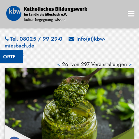
Bad
Tel. 08025 / 99 29-0
info(at)kbw-
miesbach.de
Wiessee
Zurück
ORTE
Bayrischzell
<
26. von 297 Veranstaltungen
>
Darching
Elbach
Gmund
Großhartpenning
Hausham
Holzkirchen