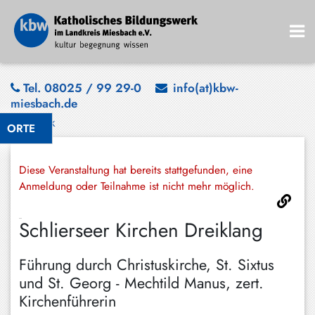
Bad
Tel. 08025 / 99 29-0
info(at)kbw-
miesbach.de
Wiessee
Zurück
ORTE
Bayrischzell
Darching
Diese Veranstaltung hat bereits stattgefunden, eine
Elbach
Anmeldung oder Teilnahme ist nicht mehr möglich.
Gmund
Schlierseer Kirchen Dreiklang
Großhartpenning
Führung durch Christuskirche, St. Sixtus
Hausham
und St. Georg - Mechtild Manus, zert.
Holzkirchen
Kirchenführerin