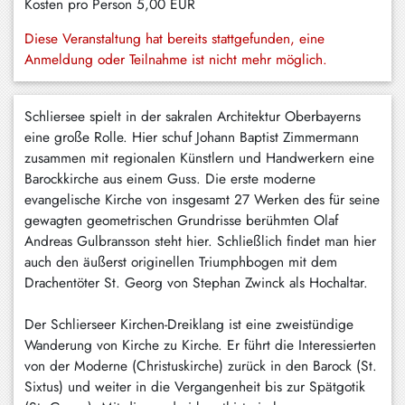
Kosten pro Person
5,00 EUR
Schliersee
Diese Veranstaltung hat bereits stattgefunden, eine
Tegernsee
Anmeldung oder Teilnahme ist nicht mehr möglich.
Warngau
/
Schliersee spielt in der sakralen Architektur Oberbayerns
Wall
eine große Rolle. Hier schuf Johann Baptist Zimmermann
zusammen mit regionalen Künstlern und Handwerkern eine
Weyarn
Barockkirche aus einem Guss. Die erste moderne
evangelische Kirche von insgesamt 27 Werken des für seine
gewagten geometrischen Grundrisse berühmten Olaf
Andreas Gulbransson steht hier. Schließlich findet man hier
auch den äußerst originellen Triumphbogen mit dem
Drachentöter St. Georg von Stephan Zwinck als Hochaltar.
Der Schlierseer Kirchen-Dreiklang ist eine zweistündige
Wanderung von Kirche zu Kirche. Er führt die Interessierten
von der Moderne (Christuskirche) zurück in den Barock (St.
Sixtus) und weiter in die Vergangenheit bis zur Spätgotik