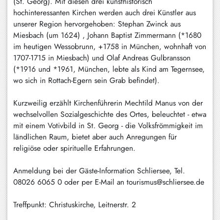
(St. Georg). Mit diesen drei kunsthistorisch
hochinteressanten Kirchen werden auch drei Künstler aus
unserer Region hervorgehoben: Stephan Zwinck aus
Miesbach (um 1624) , Johann Baptist Zimmermann (*1680
im heutigen Wessobrunn, +1758 in München, wohnhaft von
1707-1715 in Miesbach) und Olaf Andreas Gulbransson
(*1916 und *1961, München, lebte als Kind am Tegernsee,
wo sich in Rottach-Egern sein Grab befindet).
Kurzweilig erzählt Kirchenführerin Mechtild Manus von der
wechselvollen Sozialgeschichte des Ortes, beleuchtet - etwa
mit einem Votivbild in St. Georg - die Volksfrömmigkeit im
ländlichen Raum, bietet aber auch Anregungen für
religiöse oder spirituelle Erfahrungen.
Anmeldung bei der Gäste-Information Schliersee, Tel.
08026 6065 0 oder per E-Mail an tourismus@schliersee.de
Treffpunkt: Christuskirche, Leitnerstr. 2