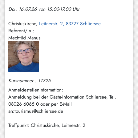
Hundham
Do., 16.07.26 von 15.00-17.00 Uhr
Irschenberg
Christuskirche,
Leitnerstr. 2, 83727 Schliersee
Kreuth
Referent/in :
Mechtild Manus
Leitzachtal
Miesbach
Neuhaus
Niklasreuth
Kursnummer : 17725
Otterfing
Anmeldestelleninformation:
Anmeldung bei der Gäste-Information Schliersee, Tel.
Rottach-
08026 6065 0 oder per E-Mail
Egern
an:tourismus@schliersee.de
Schaftlach
Treffpunkt: Christuskirche, Leitnerstr. 2
/
Waakirchen