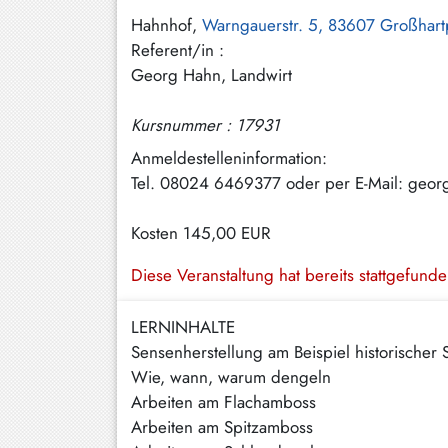
Hundham
Hahnhof,
Warngauerstr. 5, 83607 Großhar
Referent/in :
Irschenberg
Georg Hahn, Landwirt
Kreuth
Kursnummer : 17931
Leitzachtal
Anmeldestelleninformation:
Miesbach
Tel. 08024 6469377 oder per E-Mail: geor
Neuhaus
Kosten
145,00 EUR
Niklasreuth
Diese Veranstaltung hat bereits stattgefund
Otterfing
LERNINHALTE
Rottach-
Egern
Sensenherstellung am Beispiel historischer
Wie, wann, warum dengeln
Schaftlach
Arbeiten am Flachamboss
/
Arbeiten am Spitzamboss
Waakirchen