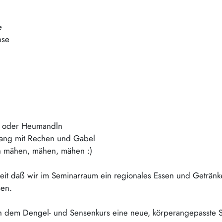
e
nse
n oder Heumandln
ang mit Rechen und Gabel
ch mähen, mähen, mähen :)
eit daß wir im Seminarraum ein regionales Essen und Geträn
en.
h dem Dengel- und Sensenkurs eine neue, körperangepasste 