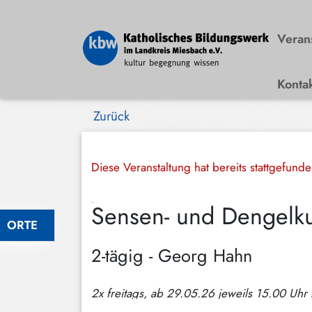
Veran
Konta
Bad
Wiessee
Zurück
Bayrischzell
Darching
Diese Veranstaltung hat bereits stattgefund
Elbach
Sensen- und Dengelk
Gmund
ORTE
Großhartpenning
2-tägig - Georg Hahn
Hausham
2x freitags, ab 29.05.26 jeweils 15.00 Uhr
Holzkirchen