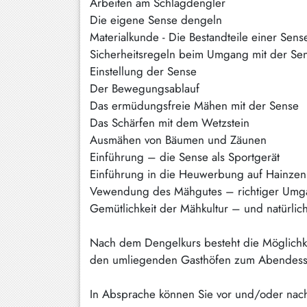
Arbeiten am Schlagdengler
Schliersee
Die eigene Sense dengeln
Materialkunde - Die Bestandteile einer Sens
Tegernsee
Sicherheitsregeln beim Umgang mit der Se
Einstellung der Sense
Warngau
/
Der Bewegungsablauf
Wall
Das ermüdungsfreie Mähen mit der Sense
Das Schärfen mit dem Wetzstein
Weyarn
Ausmähen von Bäumen und Zäunen
Einführung – die Sense als Sportgerät
Einführung in die Heuwerbung auf Hainze
Vewendung des Mähgutes – richtiger Umg
Gemütlichkeit der Mähkultur – und natürli
Nach dem Dengelkurs besteht die Möglichk
den umliegenden Gasthöfen zum Abendess
In Absprache können Sie vor und/oder nac