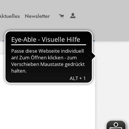
Aktuelles
Newsletter
Suche
/ 99 29-0
info(at)kbw-miesbach.de