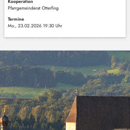
Kooperation
Schliersee
Pfarrgemeinderat Otterfing
Tegernsee
Termine
Mo., 23.02.2026 19:30 Uhr
Warngau
/
Wall
Weyarn