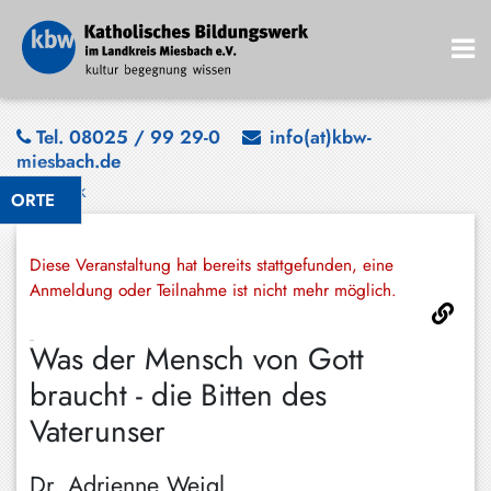
Bad
Tel. 08025 / 99 29-0
info(at)kbw-
miesbach.de
Wiessee
Zurück
ORTE
Bayrischzell
Darching
Diese Veranstaltung hat bereits stattgefunden, eine
Elbach
Anmeldung oder Teilnahme ist nicht mehr möglich.
Gmund
Was der Mensch von Gott
Großhartpenning
braucht - die Bitten des
Hausham
Vaterunser
Holzkirchen
Dr. Adrienne Weigl