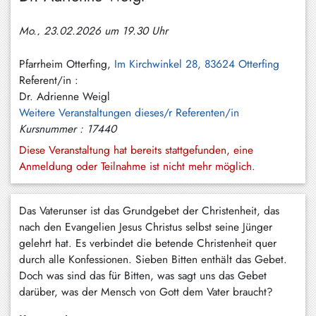
Hundham
Mo., 23.02.2026 um 19.30 Uhr
Irschenberg
Kreuth
Pfarrheim Otterfing,
Im Kirchwinkel 28, 83624 Otterfing
Referent/in :
Leitzachtal
Dr. Adrienne Weigl
Weitere Veranstaltungen dieses/r Referenten/in
Miesbach
Kursnummer : 17440
Neuhaus
Diese Veranstaltung hat bereits stattgefunden, eine
Anmeldung oder Teilnahme ist nicht mehr möglich.
Niklasreuth
Otterfing
Das Vaterunser ist das Grundgebet der Christenheit, das
nach den Evangelien Jesus Christus selbst seine Jünger
Rottach-
gelehrt hat. Es verbindet die betende Christenheit quer
Egern
durch alle Konfessionen. Sieben Bitten enthält das Gebet.
Schaftlach
Doch was sind das für Bitten, was sagt uns das Gebet
/
darüber, was der Mensch von Gott dem Vater braucht?
Waakirchen