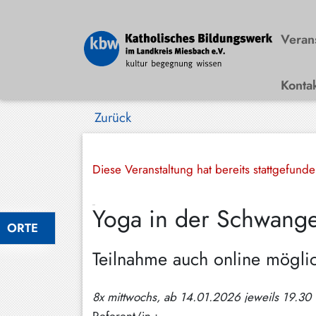
Veran
Konta
Bad
Wiessee
Zurück
Bayrischzell
Darching
Diese Veranstaltung hat bereits stattgefund
Elbach
Yoga in der Schwangers
Gmund
ORTE
Großhartpenning
Teilnahme auch online mögli
Hausham
8x mittwochs, ab 14.01.2026 jeweils 19.30
Holzkirchen