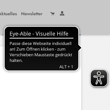
Aktuelles
Newsletter
Suche
/ 99 29-0
info(at)kbw-miesbach.de