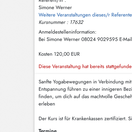
Referent/in :
Hundham
Simone Werner
Weitere Veranstaltungen dieses/r Referent
Irschenberg
Kursnummer : 17632
Kreuth
Anmeldestelleninformation:
Bei Simone Werner 08024 9029595 E-Mail
Leitzachtal
Miesbach
Kosten
120,00 EUR
Neuhaus
Diese Veranstaltung hat bereits stattgefund
Niklasreuth
Sanfte Yogabewegungen in Verbindung mit 
Otterfing
Entspannung führen zu einer innigeren Bezi
finden, um dich auf das machtvolle Gesche
Rottach-
Egern
erleben
Schaftlach
Der Kurs ist für Krankenkassen zertifiziert
/
Waakirchen
Termine