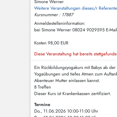
Simone Werner
Hundham
Weitere Veranstaltungen dieses/r Referent
Irschenberg
Kursnummer : 17887
Anmeldestelleninformation:
Kreuth
bei Simone Werner 08024 9029595 E-Mail
Leitzachtal
Kosten
98,00 EUR
Miesbach
Diese Veranstaltung hat bereits stattgefund
Neuhaus
Niklasreuth
Ein Rückbildungsyogakurs mit Babys ab de
Yogaübungen und tiefes Atmen zum Auftank
Otterfing
Abenteuer Mutter einlassen kannst.
Rottach-
8 Treffen
Egern
Dieser Kurs ist Krankenkassen zertifiziert.
Schaftlach
Termine
/
Do., 11.06.2026 10:00-11:00 Uhr
Waakirchen