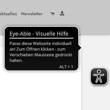
Aktuelles
Newsletter
Suche
/ 99 29-0
info(at)kbw-miesbach.de