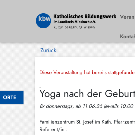
Veran
Konta
Bad
Wiessee
Zurück
Bayrischzell
Darching
Diese Veranstaltung hat bereits stattgefund
Elbach
Yoga nach der Geburt m
Gmund
ORTE
Großhartpenning
8x donnerstags, ab 11.06.26 jeweils 10.00 
Hausham
Familienzentrum St. Josef im Kath. Pfarrze
Holzkirchen
Referent/in :