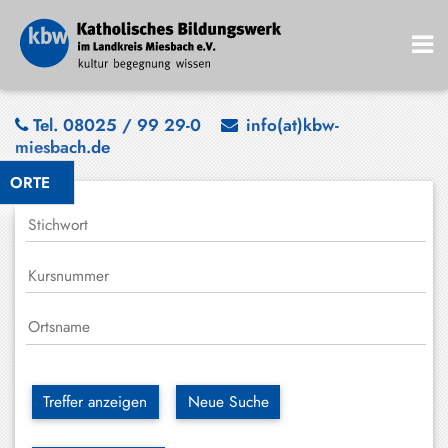
Bad
Tel. 08025 / 99 29-0
info(at)kbw-
miesbach.de
Wiessee
ORTE
Bayrischzell
Darching
Elbach
Gmund
Großhartpenning
Hausham
Treffer anzeigen
Neue Suche
Holzkirchen