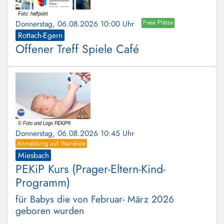
Schliersee
Donnerstag, 06.08.2026 10:00 Uhr
Freie Plätze
Tegernsee
Rottach-Egern
Offener Treff Spiele Café
Warngau
/
Wall
Weyarn
Donnerstag, 06.08.2026 10:45 Uhr
Anmeldung auf Warteliste
Miesbach
PEKiP Kurs (Prager-Eltern-Kind-
Programm)
für Babys die von Februar- März 2026
geboren wurden