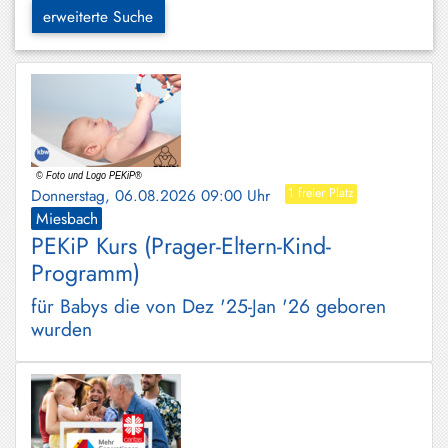
Hundham
erweiterte Suche
Irschenberg
Kreuth
Leitzachtal
Miesbach
Donnerstag, 06.08.2026 09:00 Uhr
1 freier Platz
Neuhaus
Miesbach
PEKiP Kurs (Prager-Eltern-Kind-
Niklasreuth
Programm)
Otterfing
für Babys die von Dez '25-Jan '26 geboren
Rottach-
wurden
Egern
Schaftlach
/
Waakirchen