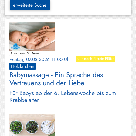
Hundham
erweiterte Suche
Irschenberg
Kreuth
Leitzachtal
Miesbach
Freitag, 07.08.2026 11:00 Uhr
Nur noch 5 freie Plätze
Neuhaus
Holzkirchen
Babymassage - Ein Sprache des
Niklasreuth
Vertrauens und der Liebe
Otterfing
Für Babys ab der 6. Lebenswoche bis zum
Rottach-
Krabbelalter
Egern
Schaftlach
/
Waakirchen