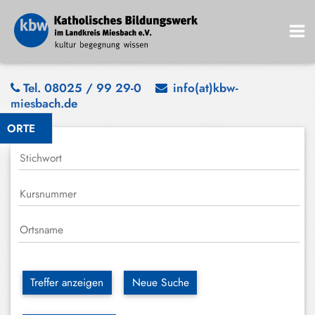
Bad
Tel. 08025 / 99 29-0
info(at)kbw-
miesbach.de
Wiessee
ORTE
Bayrischzell
Darching
Elbach
Gmund
Großhartpenning
Hausham
Treffer anzeigen
Neue Suche
Holzkirchen