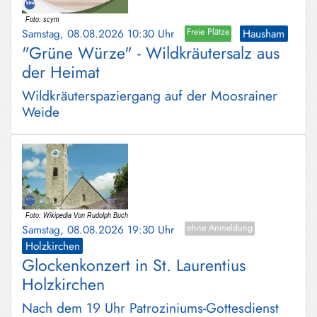
Schliersee
Samstag, 08.08.2026 10:30 Uhr
Freie Plätze
Hausham
Tegernsee
"Grüne Würze" - Wildkräutersalz aus
der Heimat
Warngau
/
Wildkräuterspaziergang auf der Moosrainer
Wall
Weide
Weyarn
Samstag, 08.08.2026 19:30 Uhr
ohne Anmeldung
Holzkirchen
Glockenkonzert in St. Laurentius
Holzkirchen
Nach dem 19 Uhr Patroziniums-Gottesdienst