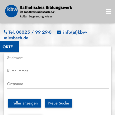
Bad
Tel. 08025 / 99 29-0
info(at)kbw-
miesbach.de
Wiessee
ORTE
Bayrischzell
Darching
Elbach
Gmund
Großhartpenning
Hausham
Treffer anzeigen
Neue Suche
Holzkirchen