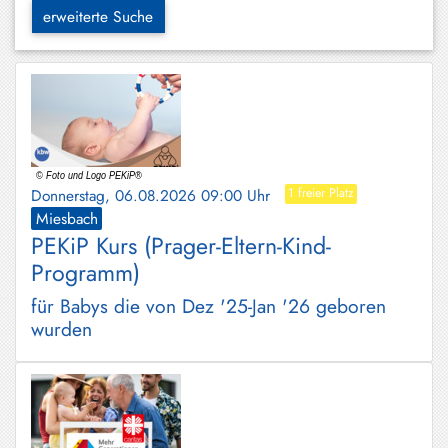
Hundham
erweiterte Suche
Irschenberg
Kreuth
Leitzachtal
Miesbach
Donnerstag, 06.08.2026 09:00 Uhr
1 freier Platz
Neuhaus
Miesbach
PEKiP Kurs (Prager-Eltern-Kind-
Niklasreuth
Programm)
Otterfing
für Babys die von Dez '25-Jan '26 geboren
Rottach-
wurden
Egern
Schaftlach
/
Waakirchen