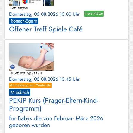
Schliersee
Donnerstag, 06.08.2026 10:00 Uhr
Freie Plätze
Tegernsee
Rottach-Egern
Offener Treff Spiele Café
Warngau
/
Wall
Weyarn
Donnerstag, 06.08.2026 10:45 Uhr
Anmeldung auf Warteliste
Miesbach
PEKiP Kurs (Prager-Eltern-Kind-
Programm)
für Babys die von Februar- März 2026
geboren wurden