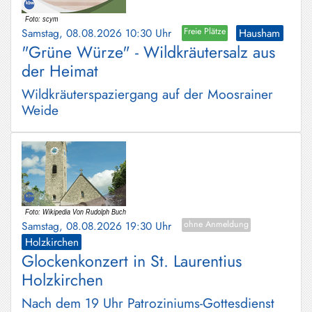
Schliersee
Samstag, 08.08.2026 10:30 Uhr
Freie Plätze
Hausham
Tegernsee
"Grüne Würze" - Wildkräutersalz aus
der Heimat
Warngau
/
Wildkräuterspaziergang auf der Moosrainer
Wall
Weide
Weyarn
Samstag, 08.08.2026 19:30 Uhr
ohne Anmeldung
Holzkirchen
Glockenkonzert in St. Laurentius
Holzkirchen
Nach dem 19 Uhr Patroziniums-Gottesdienst