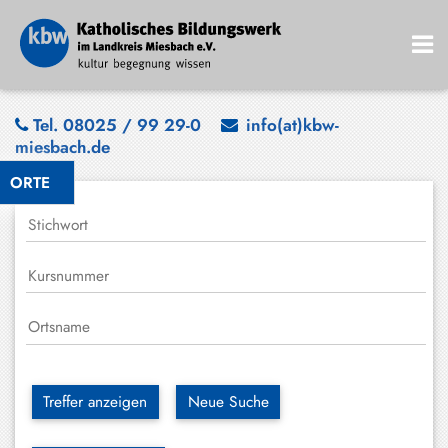
Bad
Tel. 08025 / 99 29-0
info(at)kbw-
miesbach.de
Wiessee
ORTE
Bayrischzell
Darching
Elbach
Gmund
Großhartpenning
Hausham
Treffer anzeigen
Neue Suche
Holzkirchen