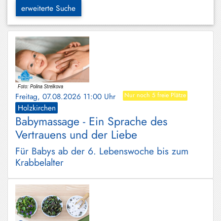
Hundham
erweiterte Suche
Irschenberg
Kreuth
Leitzachtal
Miesbach
Freitag, 07.08.2026 11:00 Uhr
Nur noch 5 freie Plätze
Neuhaus
Holzkirchen
Babymassage - Ein Sprache des
Niklasreuth
Vertrauens und der Liebe
Otterfing
Für Babys ab der 6. Lebenswoche bis zum
Rottach-
Krabbelalter
Egern
Schaftlach
/
Waakirchen