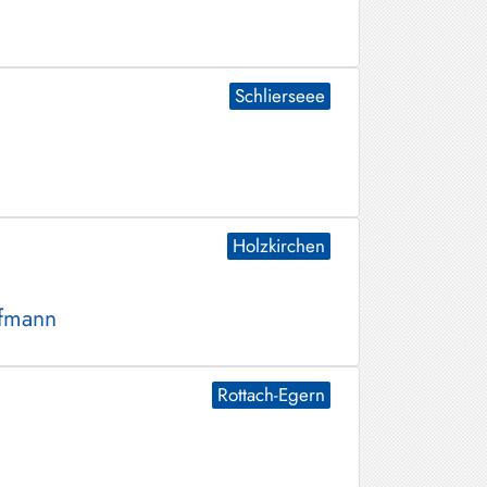
Schlierseee
Holzkirchen
ofmann
Rottach-Egern