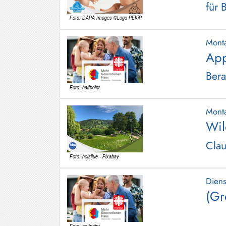
für 
Mont
App
Bera
Mont
Wil
Clau
Dien
(Gr