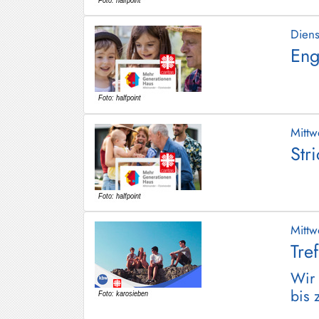
Dien
Eng
Mitt
Str
Mitt
Tre
Wir 
bis 