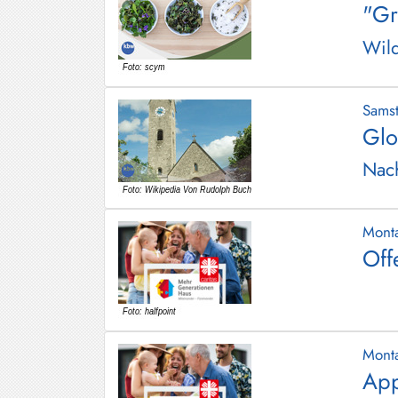
"Gr
Hundham
Wild
Irschenberg
Kreuth
Sams
Leitzachtal
Glo
Miesbach
Nach
Neuhaus
Niklasreuth
Mont
Off
Otterfing
Rottach-
Egern
Schaftlach
Mont
/
App
Waakirchen