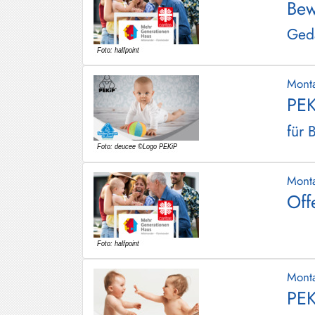
Bew
Gedä
Mont
PEK
für 
Mont
Off
Mont
PEK