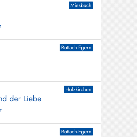
Miesbach
n
Rottach-Egern
Holzkirchen
nd der Liebe
r
Rottach-Egern