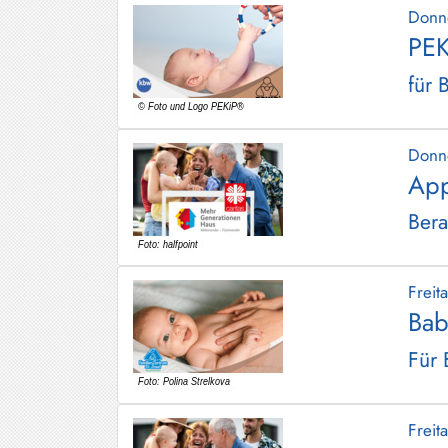
Donn
PEK
für 
Donn
App
Bera
Frei
Bab
Für 
Frei