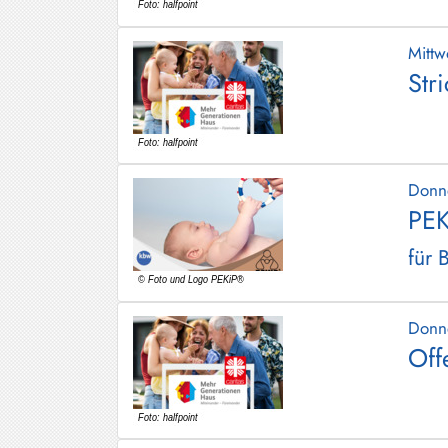
Mitt
Str
Donn
PEK
für 
Donn
Off