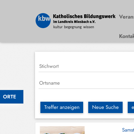
Veran
Konta
Bad
Wiessee
Bayrischzell
Darching
Elbach
Gmund
ORTE
Großhartpenning
Treffer anzeigen
Neue Suche
e
Hausham
Holzkirchen
Sams