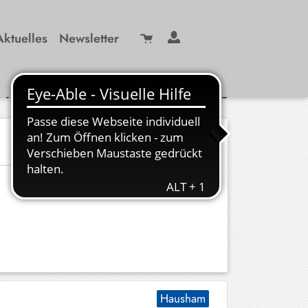
Aktuelles
Newsletter
Suche
/ 99 29-0
info(at)kbw-miesbach.de
Hausham