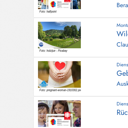
Bera
Schliersee
Tegernsee
Mont
Warngau
Wil
/
Wall
Clau
Weyarn
Dien
Geb
Ausk
Dien
Rüc