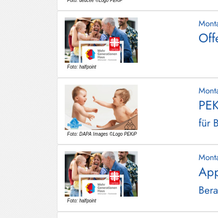
Mont
Off
Mont
PEK
für 
Mont
App
Bera