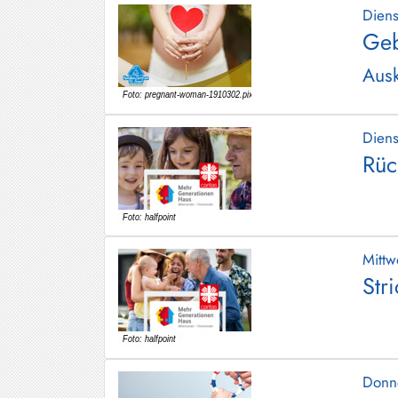
Dien
Geb
Ausk
Dien
Rüc
Mitt
Str
Donn