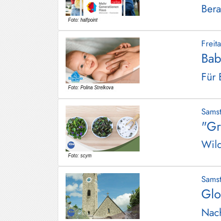
Bera
Schliersee
Tegernsee
Frei
Warngau
Bab
/
Wall
Für 
Weyarn
Sams
"Gr
Wild
Sams
Glo
Nach