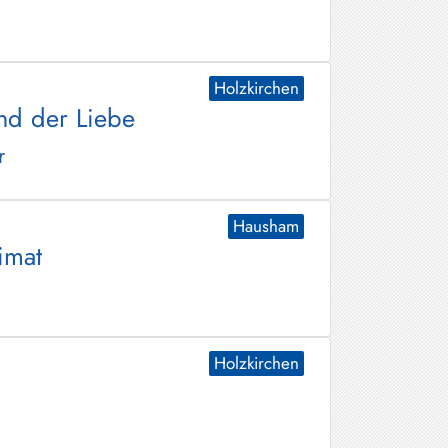
Holzkirchen
nd der Liebe
r
Hausham
imat
Holzkirchen