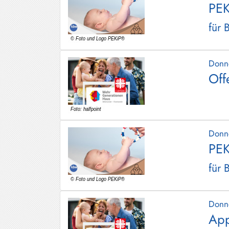
PEK
Hundham
für 
Irschenberg
Kreuth
Donn
Leitzachtal
Off
Miesbach
Neuhaus
Niklasreuth
Donn
PEK
Otterfing
für 
Rottach-
Egern
Schaftlach
Donn
/
App
Waakirchen