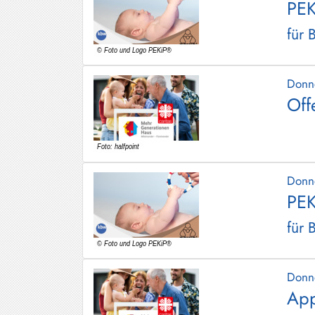
PEK
für 
Donn
Off
Donn
PEK
für 
Donn
App