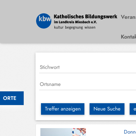
Veran
Konta
Bad
Wiessee
Bayrischzell
Darching
Elbach
Gmund
ORTE
Großhartpenning
Treffer anzeigen
Neue Suche
e
Hausham
Holzkirchen
Donn