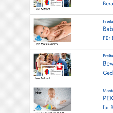
Bera
Frei
Bab
Für 
Frei
Bew
Gedä
Mont
PEK
für 