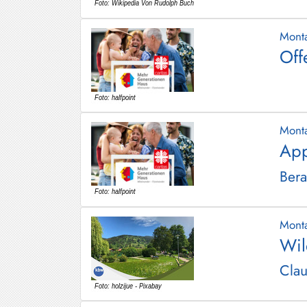
Mont
Off
Mont
App
Bera
Mont
Wil
Clau