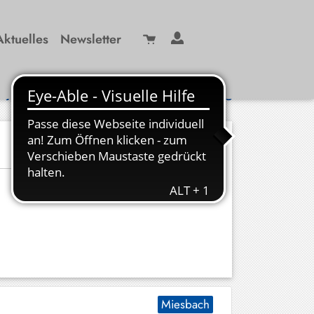
Aktuelles
Newsletter
Suche
/ 99 29-0
info(at)kbw-miesbach.de
Miesbach