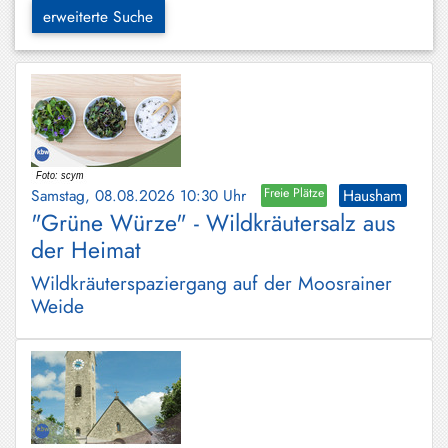
Hundham
erweiterte Suche
Irschenberg
Kreuth
Leitzachtal
Miesbach
Samstag, 08.08.2026 10:30 Uhr
Freie Plätze
Hausham
Neuhaus
"Grüne Würze" - Wildkräutersalz aus
der Heimat
Niklasreuth
Wildkräuterspaziergang auf der Moosrainer
Otterfing
Weide
Rottach-
Egern
Schaftlach
/
Waakirchen