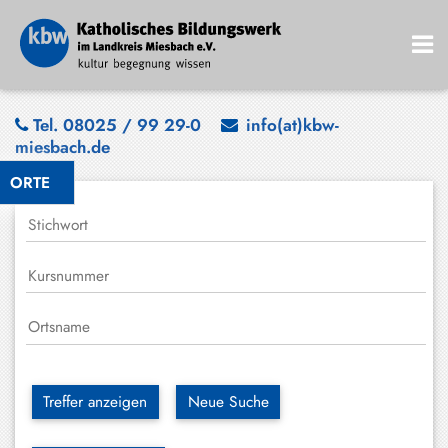
Bad
Tel. 08025 / 99 29-0
info(at)kbw-
miesbach.de
Wiessee
ORTE
Bayrischzell
Darching
Elbach
Gmund
Großhartpenning
Hausham
Treffer anzeigen
Neue Suche
Holzkirchen