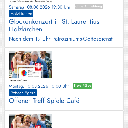
Schliersee
Samstag, 08.08.2026 19:30 Uhr
ohne Anmeldung
Holzkirchen
Tegernsee
Glockenkonzert in St. Laurentius
Holzkirchen
Warngau
/
Nach dem 19 Uhr Patroziniums-Gottesdienst
Wall
Weyarn
Montag, 10.08.2026 10:00 Uhr
Freie Plätze
Rottach-Egern
Offener Treff Spiele Café