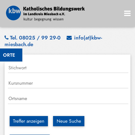
Bad
Tel. 08025 / 99 29-0
info(at)kbw-
miesbach.de
Wiessee
ORTE
Bayrischzell
Darching
Elbach
Gmund
Großhartpenning
Hausham
Treffer anzeigen
Neue Suche
Holzkirchen