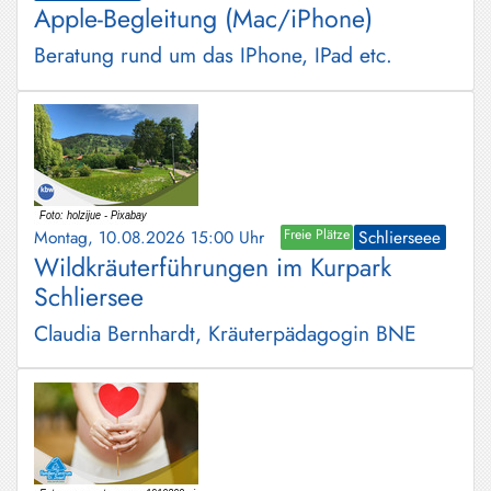
Apple-Begleitung (Mac/iPhone)
Schliersee
Beratung rund um das IPhone, IPad etc.
Tegernsee
Warngau
/
Wall
Weyarn
Montag, 10.08.2026 15:00 Uhr
Freie Plätze
Schlierseee
Wildkräuterführungen im Kurpark
Schliersee
Claudia Bernhardt, Kräuterpädagogin BNE