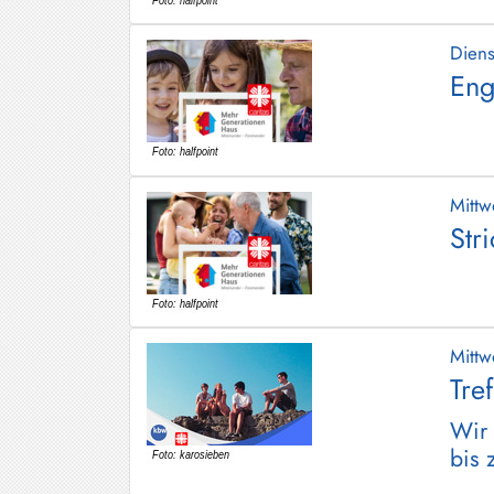
Dien
Eng
Mitt
Str
Mitt
Tre
Wir 
bis 