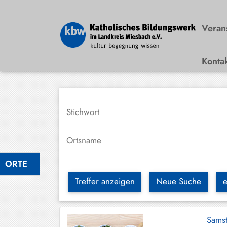
Veran
Konta
Bad
Wiessee
Bayrischzell
Darching
Elbach
Gmund
ORTE
Großhartpenning
Treffer anzeigen
Neue Suche
e
Hausham
Holzkirchen
Sams