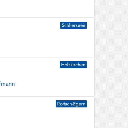
Schlierseee
Holzkirchen
ofmann
Rottach-Egern