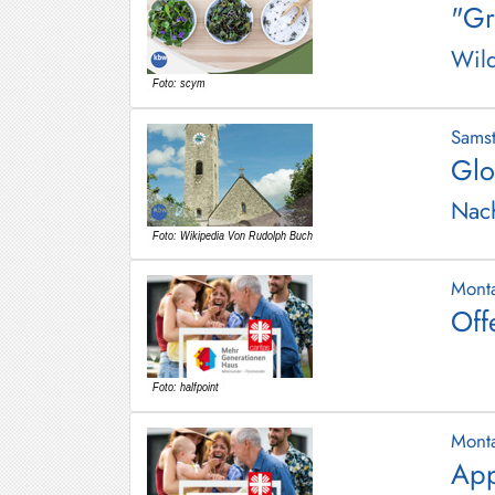
"Gr
Hundham
Wild
Irschenberg
Kreuth
Sams
Leitzachtal
Glo
Miesbach
Nach
Neuhaus
Niklasreuth
Mont
Off
Otterfing
Rottach-
Egern
Schaftlach
Mont
/
App
Waakirchen