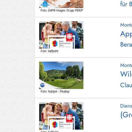
für 
Mont
App
Bera
Mont
Wil
Clau
Dien
(Gr