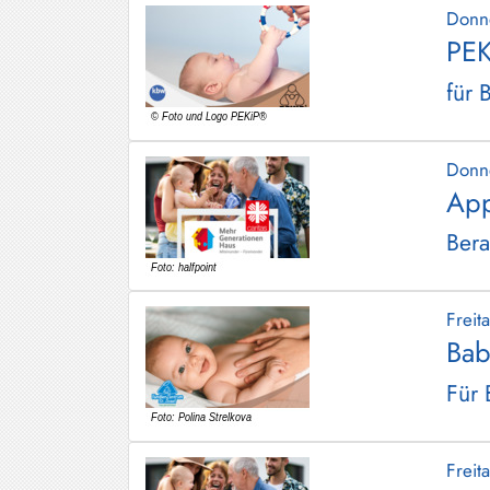
Donn
PEK
für 
Donn
App
Bera
Frei
Bab
Für 
Frei