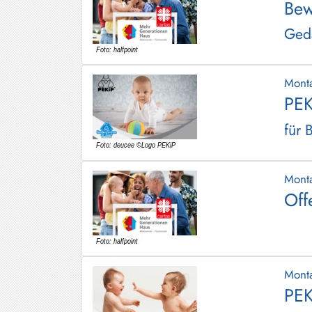
Bew
Gedä
Mont
PEK
für 
Mont
Off
Mont
PEK