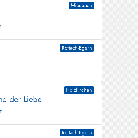
Miesbach
n
Rottach-Egern
Holzkirchen
nd der Liebe
r
Rottach-Egern