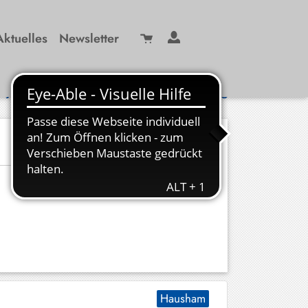
Aktuelles
Newsletter
Suche
/ 99 29-0
info(at)kbw-miesbach.de
Hausham