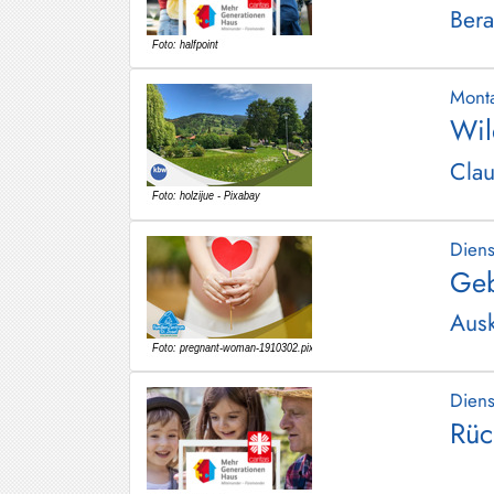
Bera
Schliersee
Tegernsee
Mont
Warngau
Wil
/
Wall
Clau
Weyarn
Dien
Geb
Ausk
Dien
Rüc