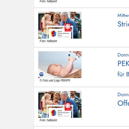
Mitt
Str
Donn
PEK
für 
Donn
Off