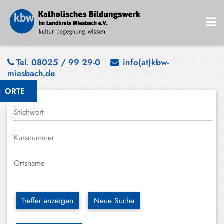
Bad
Tel. 08025 / 99 29-0
info(at)kbw-
miesbach.de
Wiessee
ORTE
Bayrischzell
Darching
Elbach
Gmund
Großhartpenning
Hausham
Treffer anzeigen
Neue Suche
Holzkirchen