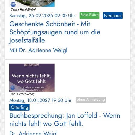
Schliersee
Samstag, 26.09.2026 09:30 Uhr
Freie Plätze
Neuhaus
Tegernsee
Geschenkte Schönheit - Mit
Warngau
Schöpfungsaugen rund um die
/
Josefstalfälle
Wall
Mit Dr. Adrienne Weigl
Weyarn
Montag, 18.01.2027 19:30 Uhr
ohne Anmeldung
Otterfing
Buchbesprechung: Jan Loffeld - Wenn
nichts fehlt wo Gott fehlt.
Dr. Adrienne Weigl