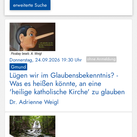
Hundham
erweiterte Suche
Irschenberg
Kreuth
Leitzachtal
Miesbach
Donnerstag, 24.09.2026 19:30 Uhr
ohne Anmeldung
Neuhaus
Gmund
Lügen wir im Glaubensbekenntnis? -
Niklasreuth
Was es heißen könnte, an eine
Otterfing
'heilige katholische Kirche' zu glauben
Rottach-
Dr. Adrienne Weigl
Egern
Schaftlach
/
Waakirchen