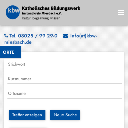
Bad
Tel. 08025 / 99 29-0
info(at)kbw-
miesbach.de
Wiessee
ORTE
Bayrischzell
Darching
Elbach
Gmund
Großhartpenning
Hausham
Treffer anzeigen
Neue Suche
Holzkirchen