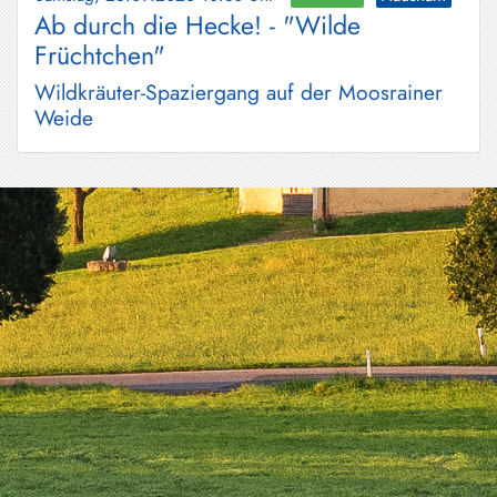
Ab durch die Hecke! - "Wilde
Früchtchen"
Wildkräuter-Spaziergang auf der Moosrainer
Weide