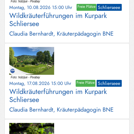
Schliersee
Montag, 10.08.2026 15:00 Uhr
Freie Plätze
Schlierseee
Wildkräuterführungen im Kurpark
Tegernsee
Schliersee
Warngau
Claudia Bernhardt, Kräuterpädagogin BNE
/
Wall
Weyarn
Montag, 17.08.2026 15:00 Uhr
Freie Plätze
Schlierseee
Wildkräuterführungen im Kurpark
Schliersee
Claudia Bernhardt, Kräuterpädagogin BNE