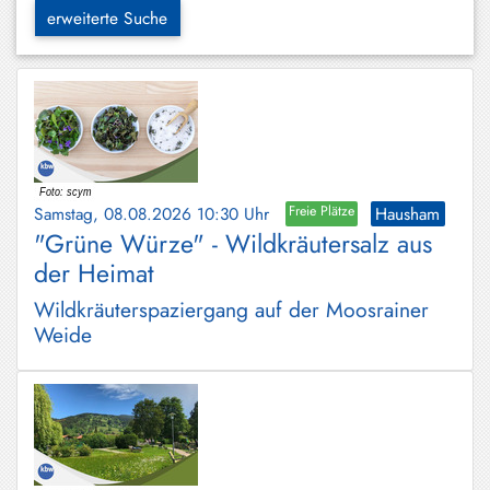
Hundham
erweiterte Suche
Irschenberg
Kreuth
Leitzachtal
Miesbach
Samstag, 08.08.2026 10:30 Uhr
Freie Plätze
Hausham
Neuhaus
"Grüne Würze" - Wildkräutersalz aus
der Heimat
Niklasreuth
Wildkräuterspaziergang auf der Moosrainer
Otterfing
Weide
Rottach-
Egern
Schaftlach
/
Waakirchen