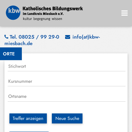
Bad
Tel. 08025 / 99 29-0
info(at)kbw-
miesbach.de
Wiessee
ORTE
Bayrischzell
Darching
Elbach
Gmund
Großhartpenning
Hausham
Treffer anzeigen
Neue Suche
Holzkirchen