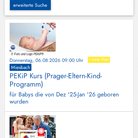
Hundham
erweiterte Suche
Irschenberg
Kreuth
Leitzachtal
Miesbach
Donnerstag, 06.08.2026 09:00 Uhr
1 freier Platz
Neuhaus
Miesbach
PEKiP Kurs (Prager-Eltern-Kind-
Niklasreuth
Programm)
Otterfing
für Babys die von Dez '25-Jan '26 geboren
Rottach-
wurden
Egern
Schaftlach
/
Waakirchen