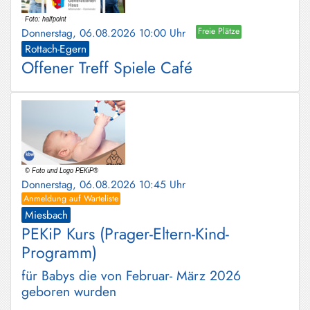
Schliersee
Donnerstag, 06.08.2026 10:00 Uhr
Freie Plätze
Tegernsee
Rottach-Egern
Offener Treff Spiele Café
Warngau
/
Wall
Weyarn
Donnerstag, 06.08.2026 10:45 Uhr
Anmeldung auf Warteliste
Miesbach
PEKiP Kurs (Prager-Eltern-Kind-
Programm)
für Babys die von Februar- März 2026
geboren wurden