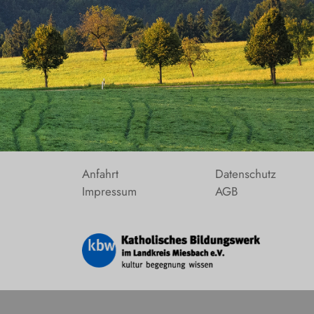
Schliersee
Tegernsee
Warngau
/
Wall
Weyarn
Anfahrt
Datenschutz
Impressum
AGB