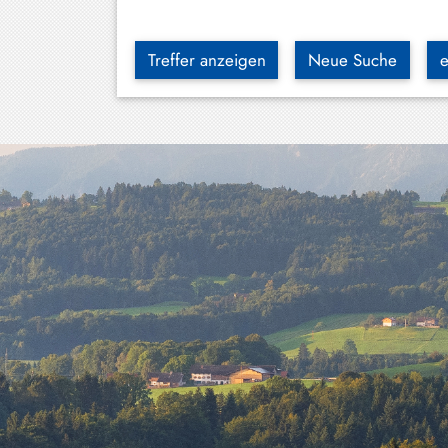
Hundham
Irschenberg
Treffer anzeigen
Neue Suche
e
Kreuth
Leitzachtal
Miesbach
Neuhaus
Niklasreuth
Otterfing
Rottach-
Egern
Schaftlach
/
Waakirchen