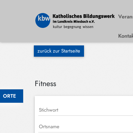
Veran
Konta
Bad
Wiessee
zurück zur Startseite
Bayrischzell
Darching
Elbach
Fitness
Gmund
ORTE
Großhartpenning
Hausham
Holzkirchen