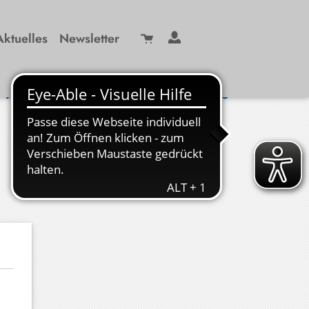
Aktuelles
Newsletter
Suche
/ 99 29-0
info(at)kbw-miesbach.de