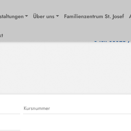
staltungen
Über uns
Familienzentrum St. Josef
kt
Tel. 08025 