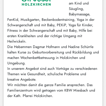
Hundham
am Kind und
Säugling,
Irschenberg
Babymassage,
FenKid, Musikgarten, Beckenbodentraining, Yoga in der
Kreuth
Schwangerschaft und mit Baby, PEKiP, Yoga für Kinder,
Leitzachtal
Fitness in der Schwangerschaft und mit Baby, Hilfe bei
ersten Krankheiten und der richtige Umgang mit
Miesbach
Heilwickeln.
Die Hebammen Dagmar Hofmann und Nadine Schürrle
Neuhaus
halten Kurse zu Geburtsvorbereitung und Rückbildung und
machen Wochenbettbetreuung in Holzkirchen und
Niklasreuth
Umgebung.
Otterfing
In unserem Angebot sind auch Vorträge zu verschiedenen
Themen wie Gesundheit, schulische Probleme und
Rottach-
kreative Angebote.
Egern
Wir möchten damit die ganze Familie ansprechen. Das
Familienzentrum wird getragen vom KBW Miesbach und
Schaftlach
der Kath. Pfarrei Holzkirchen.
/
Waakirchen