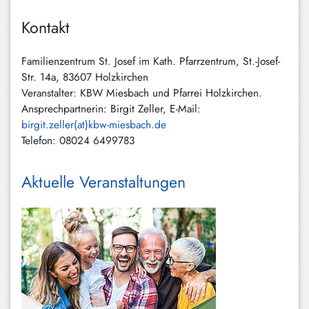
Schliersee
Kontakt
Tegernsee
Familienzentrum St. Josef im Kath. Pfarrzentrum, St.-Josef-
Warngau
Str. 14a, 83607 Holzkirchen
/
Veranstalter: KBW Miesbach und Pfarrei Holzkirchen.
Wall
Ansprechpartnerin: Birgit Zeller, E-Mail:
birgit.zeller(at)kbw-miesbach.de
Weyarn
Telefon: 08024 6499783
Aktuelle Veranstaltungen