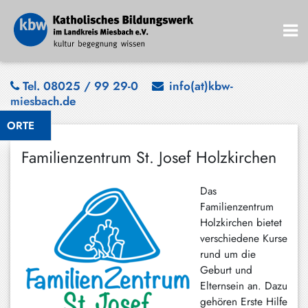
Bad
Tel. 08025 / 99 29-0
info(at)kbw-
miesbach.de
Wiessee
ORTE
Bayrischzell
Familienzentrum St. Josef Holzkirchen
Darching
Elbach
Das
Familienzentrum
Gmund
Holzkirchen bietet
Großhartpenning
verschiedene Kurse
rund um die
Hausham
Geburt und
Elternsein an. Dazu
Holzkirchen
gehören Erste Hilfe