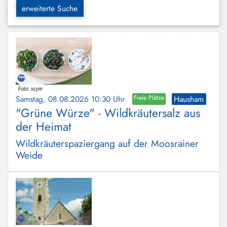
Hundham
erweiterte Suche
Irschenberg
Kreuth
Leitzachtal
Miesbach
Samstag, 08.08.2026 10:30 Uhr
Freie Plätze
Hausham
Neuhaus
"Grüne Würze" - Wildkräutersalz aus
der Heimat
Niklasreuth
Wildkräuterspaziergang auf der Moosrainer
Otterfing
Weide
Rottach-
Egern
Schaftlach
/
Waakirchen