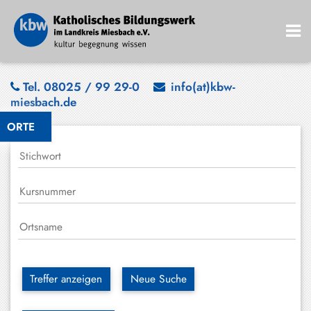
Bad
Tel. 08025 / 99 29-0
info(at)kbw-
miesbach.de
Wiessee
ORTE
Bayrischzell
Darching
Elbach
Gmund
Großhartpenning
Hausham
Treffer anzeigen
Neue Suche
Holzkirchen