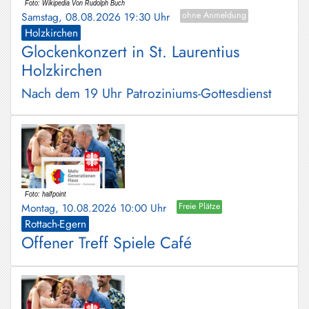
Schliersee
Samstag, 08.08.2026 19:30 Uhr
ohne Anmeldung
Holzkirchen
Tegernsee
Glockenkonzert in St. Laurentius
Holzkirchen
Warngau
/
Nach dem 19 Uhr Patroziniums-Gottesdienst
Wall
Weyarn
Montag, 10.08.2026 10:00 Uhr
Freie Plätze
Rottach-Egern
Offener Treff Spiele Café