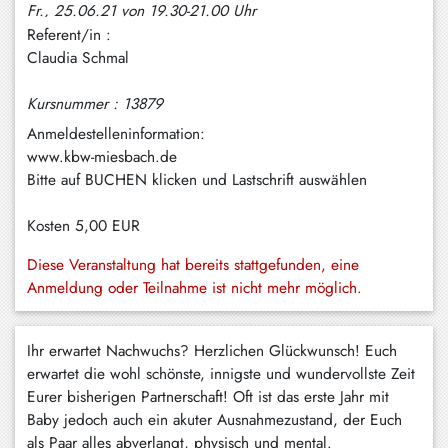
Fr., 25.06.21 von 19.30-21.00 Uhr
Hundham
Referent/in :
Irschenberg
Claudia Schmal
Kreuth
Kursnummer : 13879
Leitzachtal
Anmeldestelleninformation:
www.kbw-miesbach.de
Miesbach
Bitte auf BUCHEN klicken und Lastschrift auswählen
Neuhaus
Kosten
5,00 EUR
Niklasreuth
Diese Veranstaltung hat bereits stattgefunden, eine
Otterfing
Anmeldung oder Teilnahme ist nicht mehr möglich.
Rottach-
Egern
Ihr erwartet Nachwuchs? Herzlichen Glückwunsch! Euch
erwartet die wohl schönste, innigste und wundervollste Zeit
Schaftlach
Eurer bisherigen Partnerschaft! Oft ist das erste Jahr mit
/
Baby jedoch auch ein akuter Ausnahmezustand, der Euch
Waakirchen
als Paar alles abverlangt, physisch und mental.