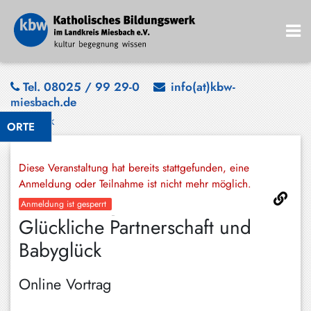
Bad
Tel. 08025 / 99 29-0
info(at)kbw-
miesbach.de
Wiessee
Zurück
ORTE
Bayrischzell
Darching
Diese Veranstaltung hat bereits stattgefunden, eine
Elbach
Anmeldung oder Teilnahme ist nicht mehr möglich.
Anmeldung ist gesperrt
Gmund
Glückliche Partnerschaft und
Großhartpenning
Babyglück
Hausham
Online Vortrag
Holzkirchen