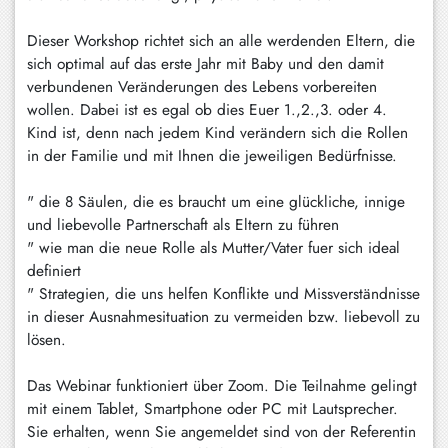
Schliersee
Dieser Workshop richtet sich an alle werdenden Eltern, die
Tegernsee
sich optimal auf das erste Jahr mit Baby und den damit
verbundenen Veränderungen des Lebens vorbereiten
Warngau
wollen. Dabei ist es egal ob dies Euer 1.,2.,3. oder 4.
/
Kind ist, denn nach jedem Kind verändern sich die Rollen
Wall
in der Familie und mit Ihnen die jeweiligen Bedürfnisse.
Weyarn
" die 8 Säulen, die es braucht um eine glückliche, innige
und liebevolle Partnerschaft als Eltern zu führen
" wie man die neue Rolle als Mutter/Vater fuer sich ideal
definiert
" Strategien, die uns helfen Konflikte und Missverständnisse
in dieser Ausnahmesituation zu vermeiden bzw. liebevoll zu
lösen.
Das Webinar funktioniert über Zoom. Die Teilnahme gelingt
mit einem Tablet, Smartphone oder PC mit Lautsprecher.
Sie erhalten, wenn Sie angemeldet sind von der Referentin