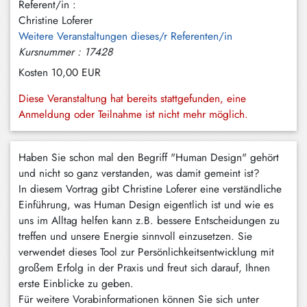
Referent/in :
Hundham
Christine Loferer
Irschenberg
Weitere Veranstaltungen dieses/r Referenten/in
Kursnummer : 17428
Kreuth
Kosten
10,00 EUR
Leitzachtal
Diese Veranstaltung hat bereits stattgefunden, eine
Anmeldung oder Teilnahme ist nicht mehr möglich.
Miesbach
Neuhaus
Haben Sie schon mal den Begriff "Human Design" gehört
Niklasreuth
und nicht so ganz verstanden, was damit gemeint ist?
In diesem Vortrag gibt Christine Loferer eine verständliche
Otterfing
Einführung, was Human Design eigentlich ist und wie es
uns im Alltag helfen kann z.B. bessere Entscheidungen zu
Rottach-
treffen und unsere Energie sinnvoll einzusetzen. Sie
Egern
verwendet dieses Tool zur Persönlichkeitsentwicklung mit
Schaftlach
großem Erfolg in der Praxis und freut sich darauf, Ihnen
/
erste Einblicke zu geben.
Waakirchen
Für weitere Vorabinformationen können Sie sich unter