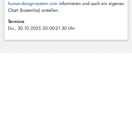
human-design-system.com
informieren und auch ein eigenes
Schliersee
Chart (kostenlos) erstellen.
Tegernsee
Termine
Do., 30.10.2025 20:00-21:30 Uhr
Warngau
/
Wall
Weyarn