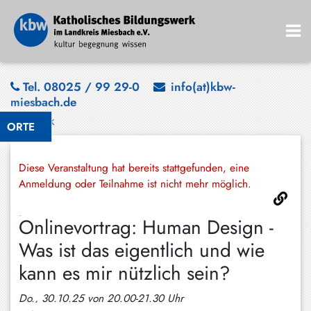
Bad
Tel. 08025 / 99 29-0
info(at)kbw-
miesbach.de
Wiessee
Zurück
ORTE
Bayrischzell
Darching
Diese Veranstaltung hat bereits stattgefunden, eine
Elbach
Anmeldung oder Teilnahme ist nicht mehr möglich.
Gmund
Onlinevortrag: Human Design -
Großhartpenning
Was ist das eigentlich und wie
Hausham
kann es mir nützlich sein?
Holzkirchen
Do., 30.10.25 von 20.00-21.30 Uhr