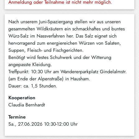
Anmeldung oder Teilnahme ist nicht mehr möglich.
Schliersee
Tegernsee
Nach unserem Juni-Spaziergang stellen wir aus unseren
gesammelten Wildkräutern ein schmackhaftes und buntes
Warngau
Würz-Salz im Nassverfahren her. Das Salz eignet sich
/
hervorragend zum energiereichen Würzen von Salaten,
Wall
Suppen, Fleisch- und Fischgerichten.
Benötigt wird festes Schuhwerk und der Witterung
Weyarn
angepasste Kleidung.
Treffpunkt: 10:30 Uhr am Wandererparkplatz Gindelalmstr.
(am Ende der Alpenstraße) in Hausham.
Dauer: ca. 1,5 Stunden.
Kooperation
Claudia Bernhardt
Termine
Sa., 27.06.2026 10:30-12:00 Uhr