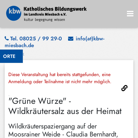
Bad
Tel. 08025 / 99 29-0
info(at)kbw-
miesbach.de
Wiessee
Zurück
ORTE
Bayrischzell
Darching
Diese Veranstaltung hat bereits stattgefunden, eine
Elbach
Anmeldung oder Teilnahme ist nicht mehr möglich.
Gmund
"Grüne Würze" -
Großhartpenning
Wildkräutersalz aus der Heimat
Hausham
Wildkräuterspaziergang auf der
Holzkirchen
Moosrainer Weide - Claudia Bernhardt,