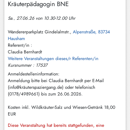
Kräuterpädagogin BNE
Hundham
Irschenberg
Sa., 27.06.26 von 10.30-12.00 Uhr
Kreuth
Wandererparkplatz Gindelalmstr.,
Alpenstraße, 83734
Leitzachtal
Hausham
Referent/in :
Miesbach
Claudia Bernhardt
Weitere Veranstaltungen dieses/r Referenten/in
Neuhaus
Kursnummer : 17537
Niklasreuth
Anmeldestelleninformation:
Anmeldung bitte bei Claudia Bernhardt per E-Mail
Otterfing
(info@kräuterspaziergang.de) oder telefonisch
Rottach-
(0178/4989661) bis zum 26.06.2026.
Egern
Kosten inkl. Wildkräuter-Salz und Wiesen-Getränk
18,00
Schaftlach
EUR
/
Waakirchen
Diese Veranstaltung hat bereits stattgefunden, eine