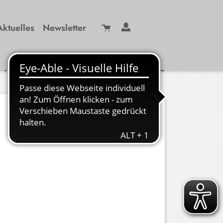
Aktuelles
Newsletter
Suche
/ 99 29-0
info(at)kbw-miesbach.de