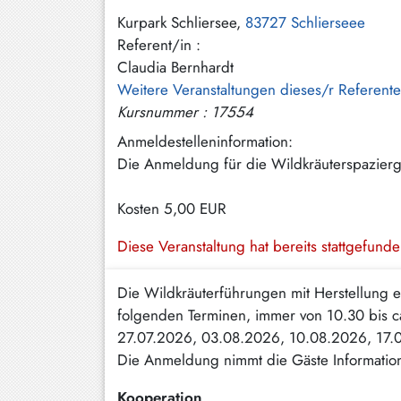
Hundham
Kurpark Schliersee,
83727 Schlierseee
Referent/in :
Irschenberg
Claudia Bernhardt
Kreuth
Weitere Veranstaltungen dieses/r Referent
Kursnummer : 17554
Leitzachtal
Anmeldestelleninformation:
Miesbach
Die Anmeldung für die Wildkräuterspazier
Neuhaus
Kosten
5,00 EUR
Niklasreuth
Diese Veranstaltung hat bereits stattgefund
Otterfing
Die Wildkräuterführungen mit Herstellung e
Rottach-
Egern
folgenden Terminen, immer von 10.30 bis 
27.07.2026, 03.08.2026, 10.08.2026, 17.
Schaftlach
Die Anmeldung nimmt die Gäste Informatio
/
Waakirchen
Kooperation