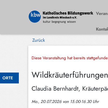
Veran
Konta
Bad
Wiessee
Zurück
Bayrischzell
Darching
Diese Veranstaltung hat bereits stattgefund
Elbach
Wildkräuterführungen
Gmund
ORTE
Großhartpenning
Claudia Bernhardt, Kräuter
Hausham
Mo., 20.07.2026 von 15.00-16.30 Uhr
Holzkirchen