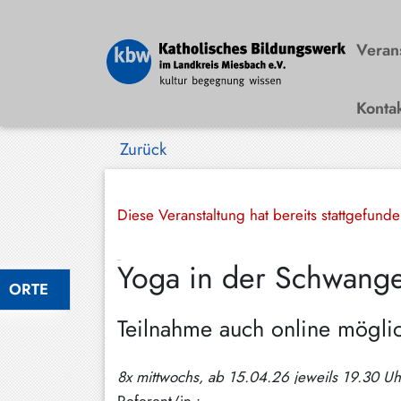
Veran
Konta
Bad
Wiessee
Zurück
Bayrischzell
Darching
Diese Veranstaltung hat bereits stattgefund
Elbach
Yoga in der Schwangers
Gmund
ORTE
Großhartpenning
Teilnahme auch online mögli
Hausham
8x mittwochs, ab 15.04.26 jeweils 19.30 Uh
Holzkirchen