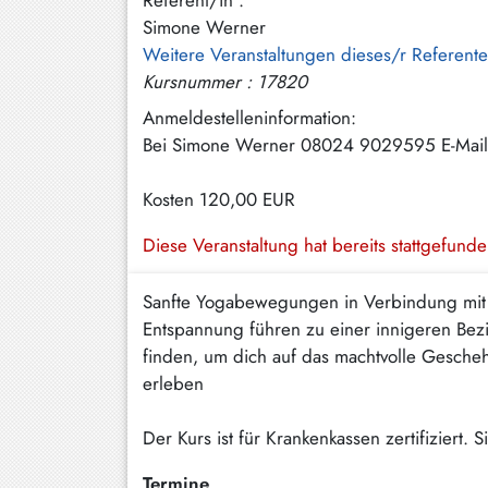
Referent/in :
Hundham
Simone Werner
Weitere Veranstaltungen dieses/r Referent
Irschenberg
Kursnummer : 17820
Kreuth
Anmeldestelleninformation:
Bei Simone Werner 08024 9029595 E-Mail
Leitzachtal
Miesbach
Kosten
120,00 EUR
Neuhaus
Diese Veranstaltung hat bereits stattgefund
Niklasreuth
Sanfte Yogabewegungen in Verbindung mit 
Otterfing
Entspannung führen zu einer innigeren Bezi
finden, um dich auf das machtvolle Gesche
Rottach-
Egern
erleben
Schaftlach
Der Kurs ist für Krankenkassen zertifiziert
/
Waakirchen
Termine