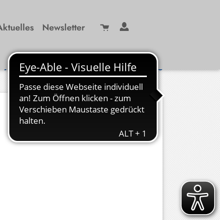
Aktuelles
Newsletter
Suche
/ 99 29-0
info(at)kbw-miesbach.de