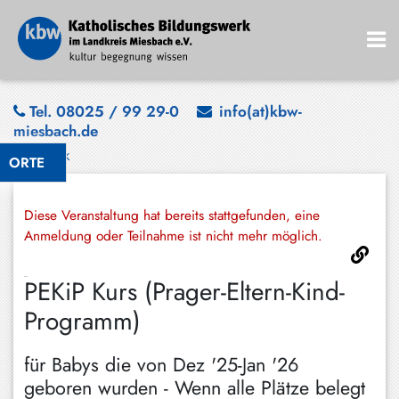
Bad
Tel. 08025 / 99 29-0
info(at)kbw-
miesbach.de
Wiessee
Zurück
ORTE
Bayrischzell
Darching
Diese Veranstaltung hat bereits stattgefunden, eine
Elbach
Anmeldung oder Teilnahme ist nicht mehr möglich.
Gmund
PEKiP Kurs (Prager-Eltern-Kind-
Großhartpenning
Programm)
Hausham
für Babys die von Dez '25-Jan '26
Holzkirchen
geboren wurden - Wenn alle Plätze belegt