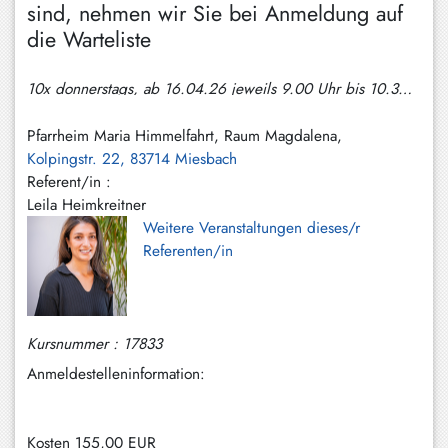
sind, nehmen wir Sie bei Anmeldung auf
Hundham
die Warteliste
Irschenberg
10x donnerstags, ab 16.04.26 jeweils 9.00 Uhr bis 10.30 Uhr
Kreuth
Leitzachtal
Pfarrheim Maria Himmelfahrt, Raum Magdalena,
Kolpingstr. 22, 83714 Miesbach
Miesbach
Referent/in :
Leila Heimkreitner
Neuhaus
Weitere Veranstaltungen dieses/r
Niklasreuth
Referenten/in
Otterfing
Rottach-
Kursnummer : 17833
Egern
Anmeldestelleninformation:
Schaftlach
/
Waakirchen
Kosten
155,00 EUR