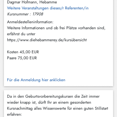
Dagmar Hofmann, Hebamme
Schliersee
Weitere Veranstaltungen dieses/r Referenten/in
Kursnummer : 17908
Tegernsee
Anmeldestelleninformation:
Warngau
Weitere Informationen und ob frei Plätze vorhanden sind,
/
erfährst du unter
Wall
https://www.diehebammerey.de/kursübersicht
Weyarn
Kosten
45,00 EUR
Paare
75,00 EUR
Für die Anmeldung hier anklicken
Da in den Geburtsvorbereitungskursen die Zeit immer
wieder knapp ist, dürft Ihr an einem gesonderten
Kursnachmittag alles Wissenswerte für einen guten Stillstart
erfahren: