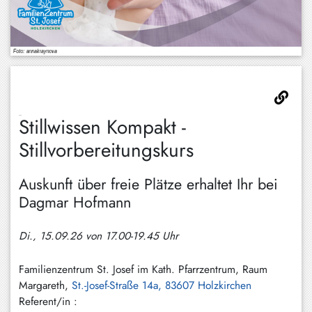
Hundham
Irschenberg
Kreuth
Leitzachtal
Miesbach
Stillwissen Kompakt -
Neuhaus
Stillvorbereitungskurs
Niklasreuth
Auskunft über freie Plätze erhaltet Ihr bei
Otterfing
Dagmar Hofmann
Rottach-
Di., 15.09.26 von 17.00-19.45 Uhr
Egern
Schaftlach
Familienzentrum St. Josef im Kath. Pfarrzentrum, Raum
/
Margareth,
St.-Josef-Straße 14a, 83607 Holzkirchen
Waakirchen
Referent/in :