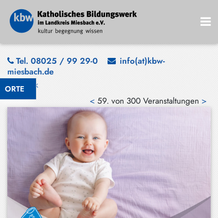
Bad
Tel. 08025 / 99 29-0
info(at)kbw-
miesbach.de
Wiessee
Zurück
ORTE
Bayrischzell
<
59. von 300 Veranstaltungen
>
Darching
Elbach
Gmund
Großhartpenning
Hausham
Holzkirchen