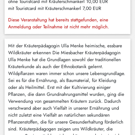
ohne Touristcard mit Kräuterschmankerl
10,00 EUR
Schliersee
mit Touristcard mit Kräuterschmankerl
7,00 EUR
Tegernsee
Diese Veranstaltung hat bereits stattgefunden, eine
Anmeldung oder Teilnahme ist nicht mehr möglich.
Warngau
/
Wall
Mit der Kräuterpädagogin Ulla Menke heimische, essbare
Wildkräuter erkennen Die Miesbacher Kräuterpädagogin
Weyarn
Ulla Menke hat die Grundlagen sowohl der traditionellen
Kräuterkunde als auch der Ethnobotanik gelernt.
Wildpflanzen waren immer schon unsere Lebensgrundlage.
Sei es für die Ernährung, als Baumaterial, für Kleidung
oder als Heilmittel. Erst mit der Kultivierung einiger
Pflanzen, die dann Grundnahrungsmittel wurden, ging die
Verwendung von gesammelten Kräutern zurück. Dadurch
verschwand aber auch Vielfalt in unserer Ernährung und
nicht zuletzt eine Vielfalt an natürlichen sekundären
Pflanzenstoffen, die für unsere Gesunderhaltung förderlich
sind. Kräuterpädagogen zeigen uns Wildkräuter, die