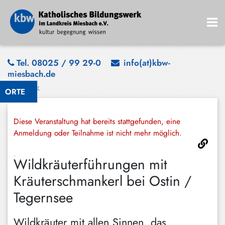
Bad
Tel. 08025 / 99 29-0
info(at)kbw-
miesbach.de
Wiessee
Zurück
ORTE
Bayrischzell
Darching
Diese Veranstaltung hat bereits stattgefunden, eine
Elbach
Anmeldung oder Teilnahme ist nicht mehr möglich.
Gmund
Wildkräuterführungen mit
Großhartpenning
Kräuterschmankerl bei Ostin /
Hausham
Tegernsee
Holzkirchen
Wildkräuter mit allen Sinnen, das