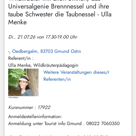
Hundham
Universalgenie Brennnessel und ihre
taube Schwester die Taubnessel - Ulla
Irschenberg
Menke
Kreuth
Di., 21.07.26 von 17.30-19.00 Uhr
Leitzachtal
Miesbach
-,
Oedbergalm, 83703 Gmund Ostin
Referent/in :
Neuhaus
Ulla Menke, Wildkräuterpädagogin
Weitere Veranstaltungen dieses/r
Niklasreuth
Referenten/in
Otterfing
Rottach-
Egern
Kursnummer : 17922
Anmeldestelleninformation:
Schaftlach
Anmeldung unter Tourist info Gmund . 08022 7060350
/
Waakirchen