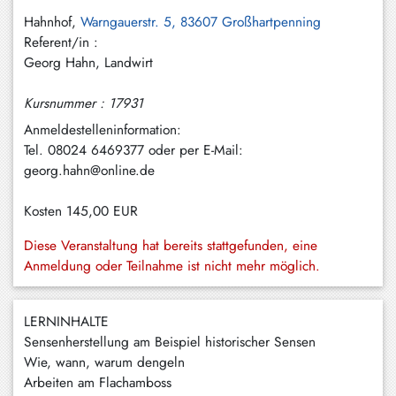
Hundham
Hahnhof,
Warngauerstr. 5, 83607 Großhartpenning
Referent/in :
Irschenberg
Georg Hahn, Landwirt
Kreuth
Kursnummer : 17931
Leitzachtal
Anmeldestelleninformation:
Miesbach
Tel. 08024 6469377 oder per E-Mail:
georg.hahn@online.de
Neuhaus
Kosten
145,00 EUR
Niklasreuth
Diese Veranstaltung hat bereits stattgefunden, eine
Otterfing
Anmeldung oder Teilnahme ist nicht mehr möglich.
Rottach-
Egern
LERNINHALTE
Schaftlach
Sensenherstellung am Beispiel historischer Sensen
/
Wie, wann, warum dengeln
Waakirchen
Arbeiten am Flachamboss