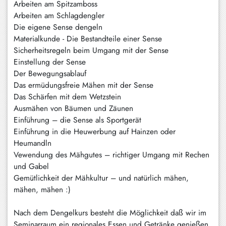
Arbeiten am Spitzamboss
Schliersee
Arbeiten am Schlagdengler
Die eigene Sense dengeln
Tegernsee
Materialkunde - Die Bestandteile einer Sense
Sicherheitsregeln beim Umgang mit der Sense
Warngau
Einstellung der Sense
/
Der Bewegungsablauf
Wall
Das ermüdungsfreie Mähen mit der Sense
Weyarn
Das Schärfen mit dem Wetzstein
Ausmähen von Bäumen und Zäunen
Einführung – die Sense als Sportgerät
Einführung in die Heuwerbung auf Hainzen oder
Heumandln
Vewendung des Mähgutes – richtiger Umgang mit Rechen
und Gabel
Gemütlichkeit der Mähkultur – und natürlich mähen,
mähen, mähen :)
Nach dem Dengelkurs besteht die Möglichkeit daß wir im
Seminarraum ein regionales Essen und Getränke genießen