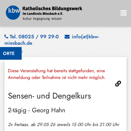
Bad
Tel. 08025 / 99 29-0
info(at)kbw-
miesbach.de
Wiessee
Zurück
ORTE
Bayrischzell
Darching
Diese Veranstaltung hat bereits stattgefunden, eine
Elbach
Anmeldung oder Teilnahme ist nicht mehr möglich.
Gmund
Sensen- und Dengelkurs
Großhartpenning
2-tägig - Georg Hahn
Hausham
Holzkirchen
2x freitags, ab 29.05.26 jeweils 15.00 Uhr bis 21.00 Uhr