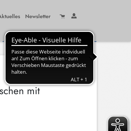
Aktuelles
Newsletter
Suche
/ 99 29-0
info(at)kbw-miesbach.de
schen mit