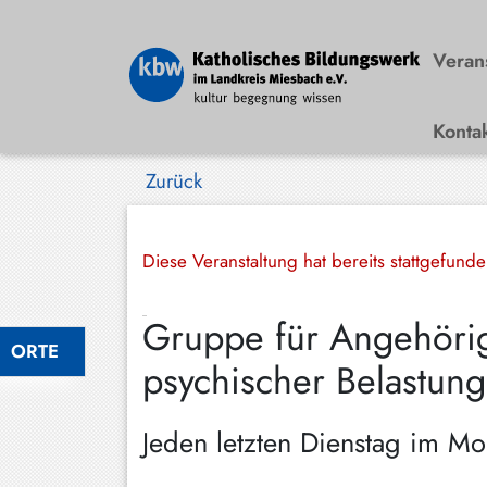
Veran
Konta
Bad
Wiessee
Zurück
Bayrischzell
Darching
Diese Veranstaltung hat bereits stattgefund
Elbach
Gruppe für Angehöri
Gmund
ORTE
psychischer Belastung
Großhartpenning
Hausham
Jeden letzten Dienstag im M
Holzkirchen