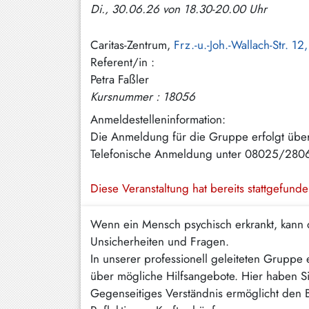
Di., 30.06.26 von 18.30-20.00 Uhr
Hundham
Irschenberg
Caritas-Zentrum,
Frz.-u.-Joh.-Wallach-Str. 1
Referent/in :
Kreuth
Petra Faßler
Leitzachtal
Kursnummer : 18056
Miesbach
Anmeldestelleninformation:
Die Anmeldung für die Gruppe erfolgt über
Neuhaus
Telefonische Anmeldung unter 08025/280
Niklasreuth
Diese Veranstaltung hat bereits stattgefund
Otterfing
Wenn ein Mensch psychisch erkrankt, kann 
Rottach-
Unsicherheiten und Fragen.
Egern
In unserer professionell geleiteten Gruppe
Schaftlach
über mögliche Hilfsangebote. Hier haben S
/
Gegenseitiges Verständnis ermöglicht den B
Waakirchen