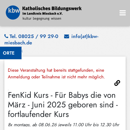
Bad
Tel. 08025 / 99 29-0
info(at)kbw-
miesbach.de
Wiessee
Zurück
ORTE
Bayrischzell
Darching
Diese Veranstaltung hat bereits stattgefunden, eine
Elbach
Anmeldung oder Teilnahme ist nicht mehr möglich.
Gmund
FenKid Kurs - Für Babys die von
Großhartpenning
März - Juni 2025 geboren sind -
Hausham
fortlaufender Kurs
Holzkirchen
8x montags, ab 08.06.26 jeweils 11.00 Uhr bis 12.30 Uhr