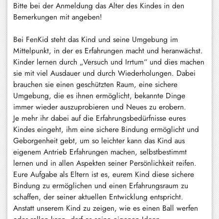
Bitte bei der Anmeldung das Alter des Kindes in den
Schliersee
Bemerkungen mit angeben!
Tegernsee
Bei FenKid steht das Kind und seine Umgebung im
Warngau
Mittelpunkt, in der es Erfahrungen macht und heranwächst.
/
Kinder lernen durch „Versuch und Irrtum“ und dies machen
Wall
sie mit viel Ausdauer und durch Wiederholungen. Dabei
brauchen sie einen geschützten Raum, eine sichere
Weyarn
Umgebung, die es ihnen ermöglicht, bekannte Dinge
immer wieder auszuprobieren und Neues zu erobern.
Je mehr ihr dabei auf die Erfahrungsbedürfnisse eures
Kindes eingeht, ihm eine sichere Bindung ermöglicht und
Geborgenheit gebt, um so leichter kann das Kind aus
eigenem Antrieb Erfahrungen machen, selbstbestimmt
lernen und in allen Aspekten seiner Persönlichkeit reifen.
Eure Aufgabe als Eltern ist es, eurem Kind diese sichere
Bindung zu ermöglichen und einen Erfahrungsraum zu
schaffen, der seiner aktuellen Entwicklung entspricht.
Anstatt unserem Kind zu zeigen, wie es einen Ball werfen