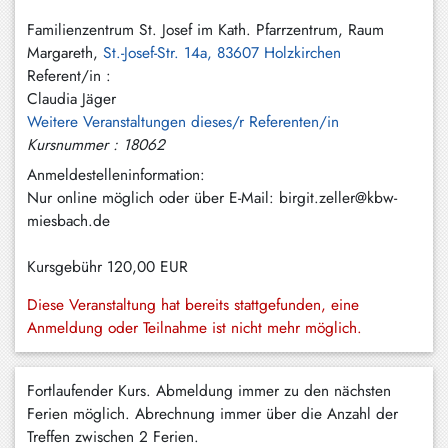
Hundham
Familienzentrum St. Josef im Kath. Pfarrzentrum, Raum
Irschenberg
Margareth,
St.-Josef-Str. 14a, 83607 Holzkirchen
Referent/in :
Kreuth
Claudia Jäger
Weitere Veranstaltungen dieses/r Referenten/in
Leitzachtal
Kursnummer : 18062
Miesbach
Anmeldestelleninformation:
Nur online möglich oder über E-Mail: birgit.zeller@kbw-
Neuhaus
miesbach.de
Niklasreuth
Kursgebühr
120,00 EUR
Otterfing
Diese Veranstaltung hat bereits stattgefunden, eine
Rottach-
Anmeldung oder Teilnahme ist nicht mehr möglich.
Egern
Schaftlach
Fortlaufender Kurs. Abmeldung immer zu den nächsten
/
Ferien möglich. Abrechnung immer über die Anzahl der
Waakirchen
Treffen zwischen 2 Ferien.